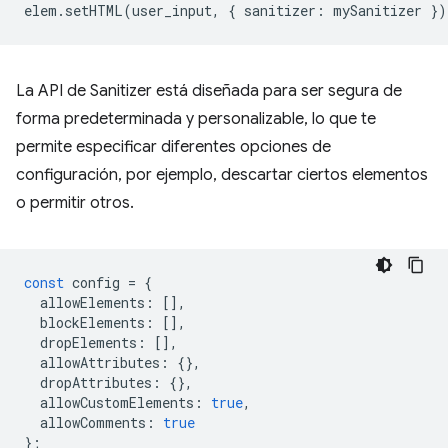
elem
.
setHTML
(
user_input
,
{
sanitizer
:
mySanitizer
})
La API de Sanitizer está diseñada para ser segura de
forma predeterminada y personalizable, lo que te
permite especificar diferentes opciones de
configuración, por ejemplo, descartar ciertos elementos
o permitir otros.
const
config
=
{
allowElements
:
[],
blockElements
:
[],
dropElements
:
[],
allowAttributes
:
{},
dropAttributes
:
{},
allowCustomElements
:
true
,
allowComments
:
true
};