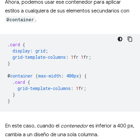
Ahora, podemos usar ese contenedor para aplicar
estilos a cualquiera de sus elementos secundarios con
@container
.
.
card
{
display
:
grid
;
grid-template-columns
:
1
fr
1
fr
;
}
@
container
(
max-width
:
400px
)
{
.
card
{
grid-template-columns
:
1
fr
;
}
}
En este caso, cuando el
contenedor
es inferior a 400 px,
cambia a un diseño de una sola columna.