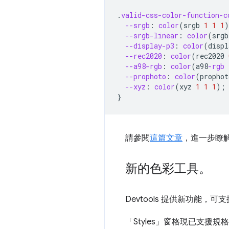
.
valid-css-color-function-c
--srgb
:
color
(
srgb
1
1
1
)
--srgb-linear
:
color
(
srgb
--display-p3
:
color
(
displ
--rec2020
:
color
(
rec2020
--a98-rgb
:
color
(
a98
-rgb
--prophoto
:
color
(
prophot
--xyz
:
color
(
xyz
1
1
1
);
}
請參閱
這篇文章
，進一步瞭解
新的色彩工具。
Devtools 提供新功能，可支
「Styles」
窗格現已支援規格中列出