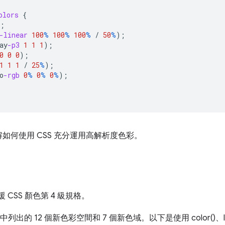
olors
{
;
-linear
100
%
100
%
100
%
/
50
%
);
ay
-p3
1
1
1
);
0
0
0
);
1
1
1
/
25
%
);
o
-rgb
0
%
0
%
0
%
);
如何使用 CSS 充分運用高解析度色彩。
援 CSS 顏色第 4 級規格。
的 12 個新色彩空間和 7 個新色域。以下是使用 color()、lch()、ok