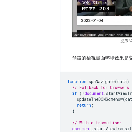
使用 Vi
預設的檢視畫面轉場效果是
function
spaNavigate
(
data
)
// Fallback for browsers 
if
(
!
document
.
startViewT
updateTheDOMSomehow
(
da
return
;
}
// With a transition:
document
.
startViewTransit