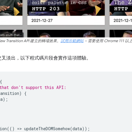
ew Transition API 建立的轉場效果。
試用示範網站
– 需要使用 Chrome 111 
交叉淡出，以下程式碼片段會實作這項體驗。
{
that don't support this API:
ransition
)
{
ta
);
ion
(()
=
>
updateTheDOMSomehow
(
data
));