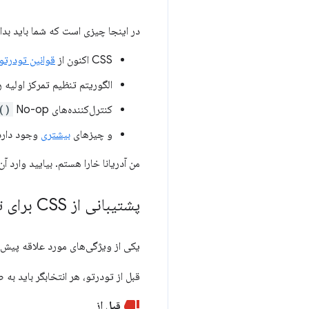
در اینجا چیزی است که شما باید بدان
CSS اکنون از
قوانین تودرتو
الگوریتم تنظیم تمرکز اولیه 
کنترل‌کننده‌های
No-op در
()
و چیزهای
بیشتری
وجود دارد
من آدریانا خارا هستم. بیایید وارد آن شویم
پشتیبانی از CSS برای تودرتو
یکی از ویژگی‌های مورد علاقه پیش‌پردازنده CSS اکنون در این زبان گنجانده شده است:
قبل از تودرتو، هر انتخابگر باید ب
قبل از