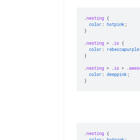
.
nesting
{
color
:
hotpink
;
}
.
nesting
>
.
is
{
color
:
rebeccapurple
}
.
nesting
>
.
is
>
.
awes
color
:
deeppink
;
}
.
nesting
{
color
:
hotpink
;