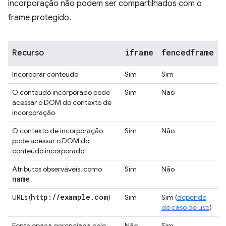
incorporação não podem ser compartilhados com o
frame protegido.
iframe
fencedframe
Recurso
Incorporar conteúdo
Sim
Sim
O conteúdo incorporado pode
Sim
Não
acessar o DOM do contexto de
incorporação
O contexto de incorporação
Sim
Não
pode acessar o DOM do
conteúdo incorporado
Atributos observáveis, como
Sim
Não
name
http:
/
/
example
.
com
URLs (
)
Sim
Sim (
depende
do caso de uso
)
Fonte opaca gerenciada pelo
Não
Sim