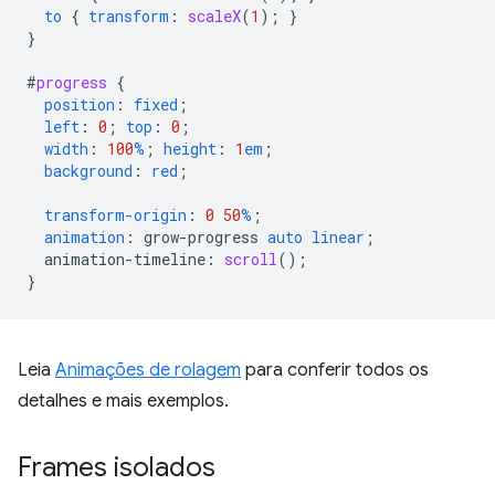
to
{
transform
:
scaleX
(
1
);
}
}
#
progress
{
position
:
fixed
;
left
:
0
;
top
:
0
;
width
:
100
%
;
height
:
1
em
;
background
:
red
;
transform-origin
:
0
50
%
;
animation
:
grow-progress
auto
linear
;
animation-timeline
:
scroll
();
}
Leia
Animações de rolagem
para conferir todos os
detalhes e mais exemplos.
Frames isolados