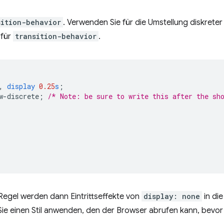
sition-behavior
. Verwenden Sie für die Umstellung diskrete
für
transition-behavior
.
,
display
0.25
s
;
w-discrete
;
/* Note: be sure to write this after the sh
Regel werden dann Eintrittseffekte von
display: none
in die
ie einen Stil anwenden, den der Browser abrufen kann, bevor 