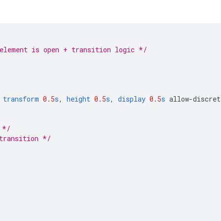
element is open + transition logic */
transform
0.5
s
,
height
0.5
s
,
display
0.5
s
allow-discret
 */
transition */