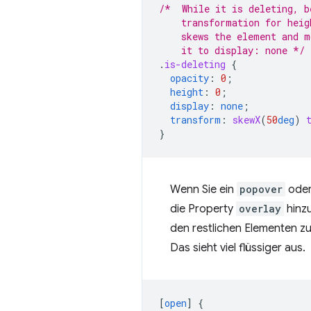
/*  While it is deleting, b
    transformation for heig
    skews the element and m
    it to display: none */
.
is-deleting
{
opacity
:
0
;
height
:
0
;
display
:
none
;
transform
:
skewX
(
50
deg
)
}
Wenn Sie ein
popover
ode
die Property
overlay
hinzu
den restlichen Elementen zu
Das sieht viel flüssiger aus.
[
open
]
{