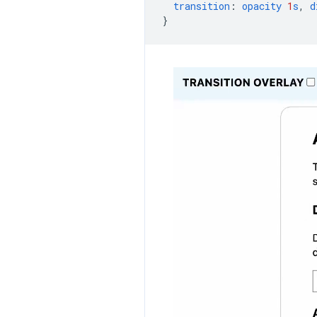
transition
:
opacity
1
s
,
d
}