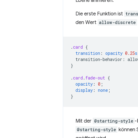
Ebene animieren.
Die erste Funktion ist
tran
den Wert
allow-discrete
.
card
{
transition
:
opacity
0.25
s
transition-behavior
:
allo
}
.
card
.
fade-out
{
opacity
:
0
;
display
:
none
;
}
Mit der
@starting-style
-
@starting-style
können S