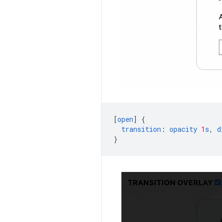
[
open
]
{
transition
:
opacity
1
s
,
d
}