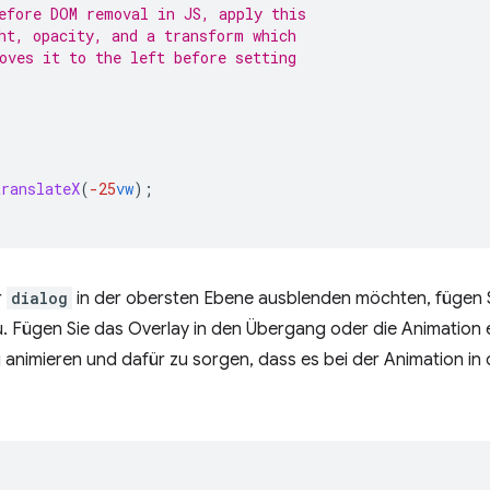
efore DOM removal in JS, apply this
ht, opacity, and a transform which
oves it to the left before setting
translateX
(
-25
vw
);
r
dialog
in der obersten Ebene ausblenden möchten, fügen S
. Fügen Sie das Overlay in den Übergang oder die Animation
 animieren und dafür zu sorgen, dass es bei der Animation in 