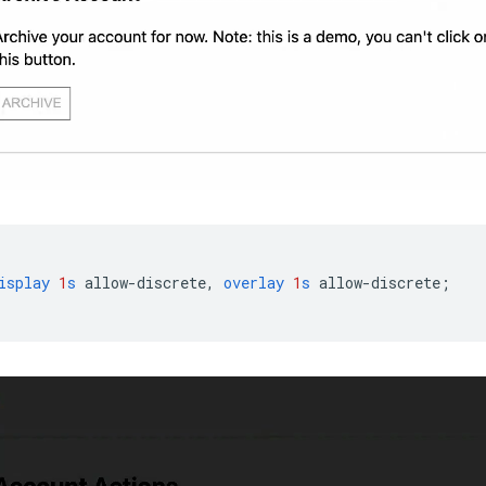
isplay
1
s
allow-discrete
,
overlay
1
s
allow-discrete
;