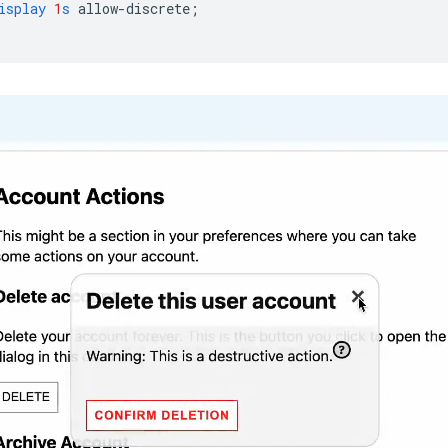
isplay
1
s
allow-discrete
;