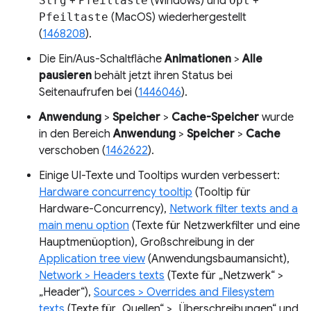
Strg
+
Pfeiltaste
(Windows) und
Opt
+
Pfeiltaste
(MacOS) wiederhergestellt
(
1468208
).
Die Ein/Aus-Schaltfläche
Animationen
>
Alle
pausieren
behält jetzt ihren Status bei
Seitenaufrufen bei (
1446046
).
Anwendung
>
Speicher
>
Cache-Speicher
wurde
in den Bereich
Anwendung
>
Speicher
>
Cache
verschoben (
1462622
).
Einige UI-Texte und Tooltips wurden verbessert:
Hardware concurrency tooltip
(Tooltip für
Hardware-Concurrency),
Network filter texts and a
main menu option
(Texte für Netzwerkfilter und eine
Hauptmenüoption), Großschreibung in der
Application tree view
(Anwendungsbaumansicht),
Network > Headers texts
(Texte für „Netzwerk“ >
„Header“),
Sources > Overrides and Filesystem
texts
(Texte für „Quellen“ > „Überschreibungen“ und