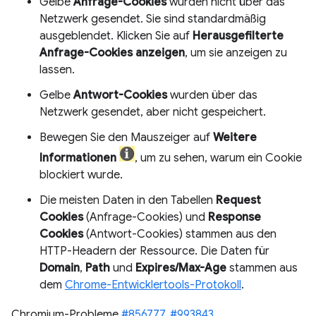
Gelbe
Anfrage-Cookies
wurden nicht über das
Netzwerk gesendet. Sie sind standardmäßig
ausgeblendet. Klicken Sie auf
Herausgefilterte
Anfrage-Cookies anzeigen
, um sie anzeigen zu
lassen.
Gelbe
Antwort-Cookies
wurden über das
Netzwerk gesendet, aber nicht gespeichert.
Bewegen Sie den Mauszeiger auf
Weitere
Informationen
, um zu sehen, warum ein Cookie
blockiert wurde.
Die meisten Daten in den Tabellen
Request
Cookies
(Anfrage-Cookies) und
Response
Cookies
(Antwort-Cookies) stammen aus den
HTTP-Headern der Ressource. Die Daten für
Domain
,
Path
und
Expires/Max-Age
stammen aus
dem
Chrome-Entwicklertools-Protokoll
.
Chromium-Probleme
#856777
,
#993843