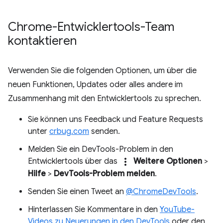
Chrome-Entwicklertools-Team
kontaktieren
Verwenden Sie die folgenden Optionen, um über die
neuen Funktionen, Updates oder alles andere im
Zusammenhang mit den Entwicklertools zu sprechen.
Sie können uns Feedback und Feature Requests
unter
crbug.com
senden.
Melden Sie ein DevTools-Problem in den
more_vert
Entwicklertools über das
Weitere Optionen
>
Hilfe
>
DevTools-Problem melden
.
Senden Sie einen Tweet an
@ChromeDevTools
.
Hinterlassen Sie Kommentare in den
YouTube-
Videos zu Neuerungen in den DevTools
oder den