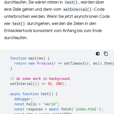
durchlaufen. Sie wären mitten in
test()
, würden über
eine Zeile gehen und dann vom
setInterval()
-Code
unterbrochen werden. Wenn Sie jetzt asynchronen Code
wie
test()
durchgehen, werden die Zeilen in den
Entwicklertools konsistent vom Anfang bis zum Ende
durchlaufen.
function
wait
(
ms
)
{
return
new
Promise
(
r
=
>
setTimeout
(
r
,
ms
)).
then
}
// do some work in background.
setInterval
(()
=
>
42
,
200
);
async
function
test
()
{
debugger
;
const
hello
=
"world"
;
const
response
=
await
fetch
(
'index.html'
);