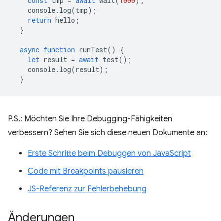
const
tmp
=
await
wait
(
1000
);
console
.
log
(
tmp
);
return
hello
;
}
async
function
runTest
()
{
let
result
=
await
test
();
console
.
log
(
result
);
}
P.S.: Möchten Sie Ihre Debugging-Fähigkeiten
verbessern? Sehen Sie sich diese neuen Dokumente an:
Erste Schritte beim Debuggen von JavaScript
Code mit Breakpoints pausieren
JS-Referenz zur Fehlerbehebung
Änderungen