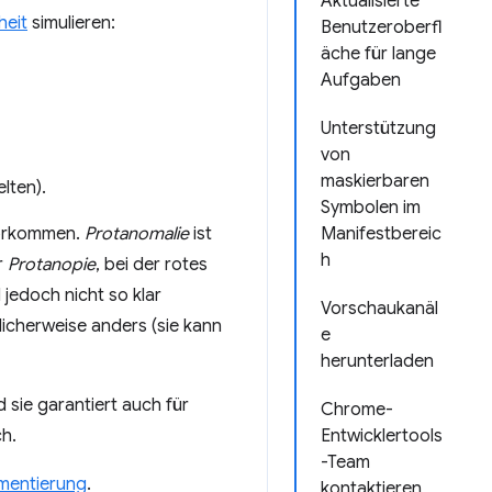
Aktualisierte
heit
simulieren:
Benutzeroberfl
äche für lange
Aufgaben
Unterstützung
von
maskierbaren
lten).
Symbolen im
vorkommen.
Protanomalie
ist
Manifestbereic
h
r
Protanopie
, bei der rotes
edoch nicht so klar
Vorschaukanäl
licherweise anders (sie kann
e
herunterladen
 sie garantiert auch für
Chrome-
h.
Entwicklertools
-Team
ementierung
.
kontaktieren