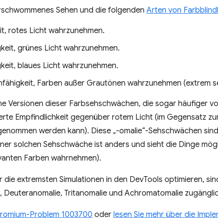
verschwommenes Sehen und die folgenden
Arten von Farbblind
it, rotes Licht wahrzunehmen.
keit, grünes Licht wahrzunehmen.
gkeit, blaues Licht wahrzunehmen.
nfähigkeit, Farben außer Grautönen wahrzunehmen (extrem se
eme Versionen dieser Farbsehschwächen, die sogar häufiger 
derte Empfindlichkeit gegenüber rotem Licht (im Gegensatz zu
genommen werden kann). Diese „-omalie“-Sehschwächen sind j
einer solchen Sehschwäche ist anders und sieht die Dinge mög
evanten Farben wahrnehmen).
die extremsten Simulationen in den DevTools optimieren, sind
 Deuteranomalie, Tritanomalie und Achromatomalie zugänglic
romium-Problem 1003700
oder
lesen Sie mehr über die Impl