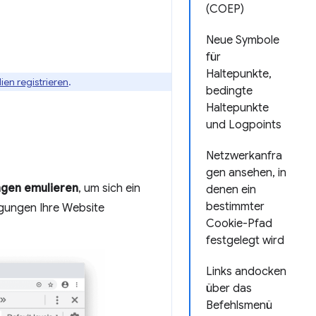
(COEP)
Neue Symbole
für
Haltepunkte,
ien registrieren
.
bedingte
Haltepunkte
und Logpoints
Netzwerkanfra
gen ansehen, in
ngen emulieren
, um sich ein
denen ein
bestimmter
igungen Ihre Website
Cookie-Pfad
festgelegt wird
Links andocken
über das
Befehlsmenü