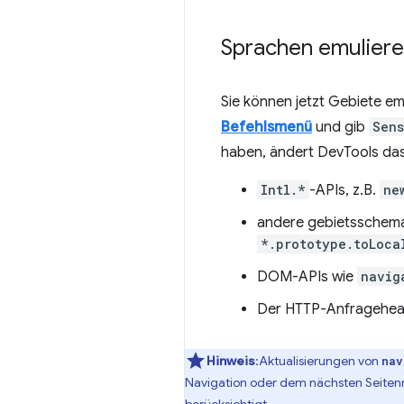
Sprachen emulier
Sie können jetzt Gebiete em
Befehlsmenü
und gib
Sens
haben, ändert DevTools da
Intl.*
-APIs, z.B.
ne
andere gebietsschema
*.prototype.toLoca
DOM-APIs wie
navig
Der HTTP-Anfragehe
Hinweis
:Aktualisierungen von
nav
Navigation oder dem nächsten Seite
berücksichtigt.