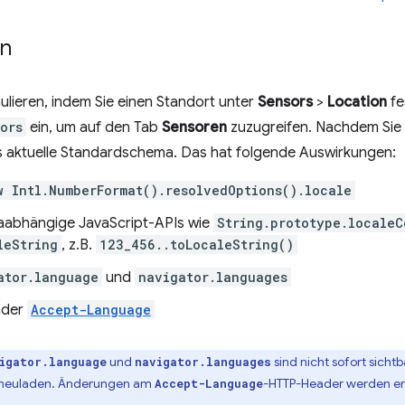
en
ulieren, indem Sie einen Standort unter
Sensors
>
Location
fe
ors
ein, um auf den Tab
Sensoren
zuzugreifen. Nachdem Sie 
s aktuelle Standardschema. Das hat folgende Auswirkungen:
w Intl.NumberFormat().resolvedOptions().locale
abhängige JavaScript-APIs wie
String.prototype.localeC
leString
, z.B.
123_456..toLocaleString()
ator.language
und
navigator.languages
ader
Accept-Language
und
sind nicht sofort sicht
igator.language
navigator.languages
nneuladen. Änderungen am
-HTTP-Header werden er
Accept-Language