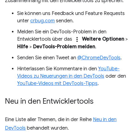
Zusammenhang mit den Entwicklertools zu sprechen.
Sie können uns Feedback und Feature Requests
unter
crbug.com
senden.
Melden Sie ein DevTools-Problem in den
more_vert
Entwicklertools über das
Weitere Optionen
>
Hilfe
>
DevTools-Problem melden
.
Senden Sie einen Tweet an
@ChromeDevTools
.
Hinterlassen Sie Kommentare in den
YouTube-
Videos zu Neuerungen in den DevTools
oder den
YouTube-Videos mit DevTools-Tipps
.
Neu in den Entwicklertools
Eine Liste aller Themen, die in der Reihe
Neu in den
DevTools
behandelt wurden.