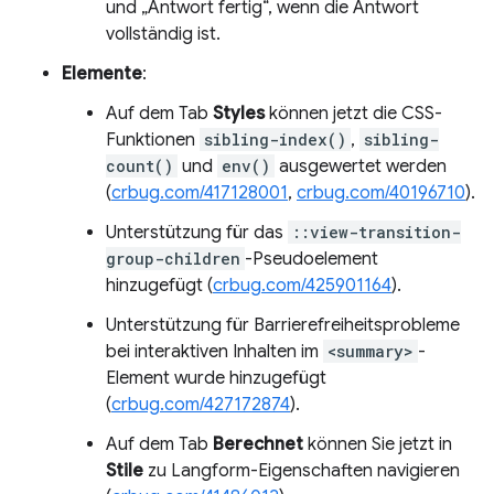
und „Antwort fertig“, wenn die Antwort
vollständig ist.
Elemente
:
Auf dem Tab
Styles
können jetzt die CSS-
Funktionen
sibling-index()
,
sibling-
count()
und
env()
ausgewertet werden
(
crbug.com/417128001
,
crbug.com/40196710
).
Unterstützung für das
::view-transition-
group-children
-Pseudoelement
hinzugefügt (
crbug.com/425901164
).
Unterstützung für Barrierefreiheitsprobleme
bei interaktiven Inhalten im
<summary>
-
Element wurde hinzugefügt
(
crbug.com/427172874
).
Auf dem Tab
Berechnet
können Sie jetzt in
Stile
zu Langform-Eigenschaften navigieren