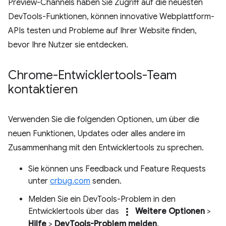
Preview-Channels haben Sie Zugriff auf die neuesten
DevTools-Funktionen, können innovative Webplattform-
APIs testen und Probleme auf Ihrer Website finden,
bevor Ihre Nutzer sie entdecken.
Chrome-Entwicklertools-Team
kontaktieren
Verwenden Sie die folgenden Optionen, um über die
neuen Funktionen, Updates oder alles andere im
Zusammenhang mit den Entwicklertools zu sprechen.
Sie können uns Feedback und Feature Requests
unter
crbug.com
senden.
Melden Sie ein DevTools-Problem in den
more_vert
Entwicklertools über das
Weitere Optionen
>
Hilfe
>
DevTools-Problem melden
.