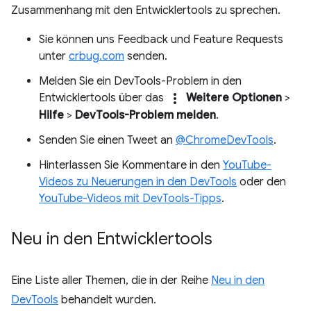
Zusammenhang mit den Entwicklertools zu sprechen.
Sie können uns Feedback und Feature Requests
unter
crbug.com
senden.
Melden Sie ein DevTools-Problem in den
more_vert
Entwicklertools über das
Weitere Optionen
>
Hilfe
>
DevTools-Problem melden
.
Senden Sie einen Tweet an
@ChromeDevTools
.
Hinterlassen Sie Kommentare in den
YouTube-
Videos zu Neuerungen in den DevTools
oder den
YouTube-Videos mit DevTools-Tipps
.
Neu in den Entwicklertools
Eine Liste aller Themen, die in der Reihe
Neu in den
DevTools
behandelt wurden.