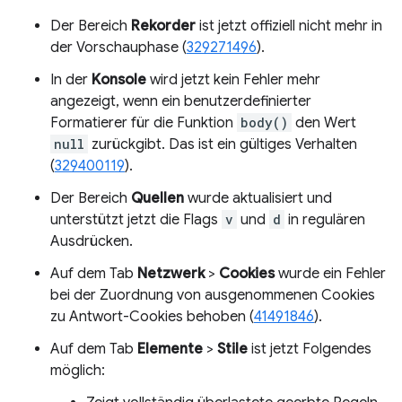
Der Bereich
Rekorder
ist jetzt offiziell nicht mehr in
der Vorschauphase (
329271496
).
In der
Konsole
wird jetzt kein Fehler mehr
angezeigt, wenn ein benutzerdefinierter
Formatierer für die Funktion
body()
den Wert
null
zurückgibt. Das ist ein gültiges Verhalten
(
329400119
).
Der Bereich
Quellen
wurde aktualisiert und
unterstützt jetzt die Flags
v
und
d
in regulären
Ausdrücken.
Auf dem Tab
Netzwerk
>
Cookies
wurde ein Fehler
bei der Zuordnung von ausgenommenen Cookies
zu Antwort-Cookies behoben (
41491846
).
Auf dem Tab
Elemente
>
Stile
ist jetzt Folgendes
möglich: