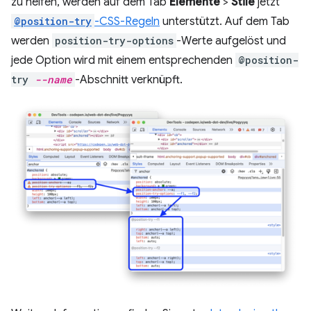
zu helfen, werden auf dem Tab
Elemente
>
Stile
jetzt
@position-try
-CSS-Regeln
unterstützt. Auf dem Tab
werden
position-try-options
-Werte aufgelöst und
jede Option wird mit einem entsprechenden
@position-
try
--name
-Abschnitt verknüpft.