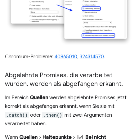
Chromium-Probleme:
40865010
,
324314570
.
Abgelehnte Promises
,
die verarbeitet
wurden
,
werden als abgefangen erkannt
.
Im Bereich
Quellen
werden abgelehnte Promises jetzt
korrekt als abgefangen erkannt, wenn Sie sie mit
.catch()
oder
.then()
mit zwei Argumenten
verarbeitet haben.
check_box
Wenn
Quellen
>
Haltepunkte
>
Bei nicht