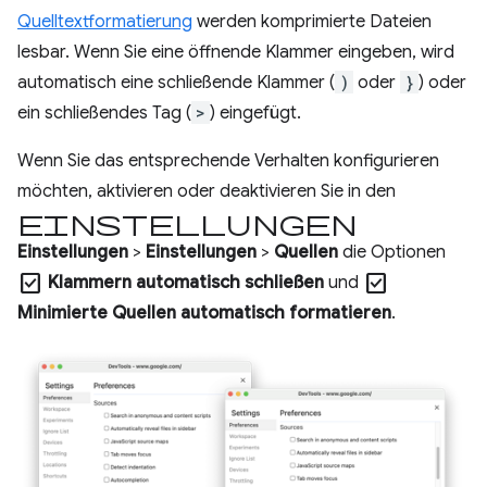
Quelltextformatierung
werden komprimierte Dateien
lesbar. Wenn Sie eine öffnende Klammer eingeben, wird
automatisch eine schließende Klammer (
)
oder
}
) oder
ein schließendes Tag (
>
) eingefügt.
Wenn Sie das entsprechende Verhalten konfigurieren
möchten, aktivieren oder deaktivieren Sie in den
Einstellungen
Einstellungen
>
Einstellungen
>
Quellen
die Optionen
check_box
check_box
Klammern automatisch schließen
und
Minimierte Quellen automatisch formatieren
.