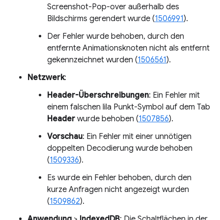
Screenshot-Pop-over außerhalb des
Bildschirms gerendert wurde (
1506991
).
Der Fehler wurde behoben, durch den
entfernte Animationsknoten nicht als entfernt
gekennzeichnet wurden (
1506561
).
Netzwerk
:
Header-Überschreibungen
: Ein Fehler mit
einem falschen lila Punkt-Symbol auf dem Tab
Header
wurde behoben (
1507856
).
Vorschau
: Ein Fehler mit einer unnötigen
doppelten Decodierung wurde behoben
(
1509336
).
Es wurde ein Fehler behoben, durch den
kurze Anfragen nicht angezeigt wurden
(
1509862
).
Anwendung
>
IndexedDB
: Die Schaltflächen in der