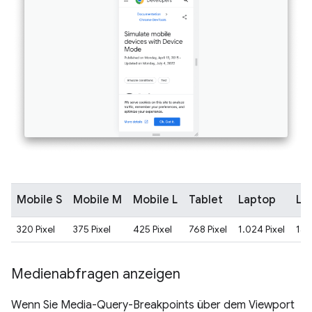
Mobile S
Mobile M
Mobile L
Tablet
Laptop
La
320 Pixel
375 Pixel
425 Pixel
768 Pixel
1.024 Pixel
144
Medienabfragen anzeigen
Wenn Sie Media-Query-Breakpoints über dem Viewport