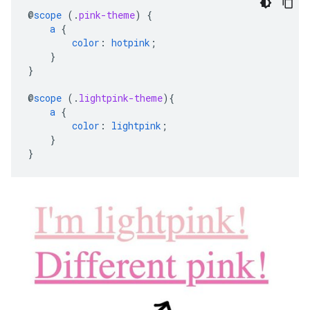
@
scope
(
.
pink-theme
)
{
a
{
color
:
hotpink
;
}
}
@
scope
(
.
lightpink-theme
)
{
a
{
color
:
lightpink
;
}
}