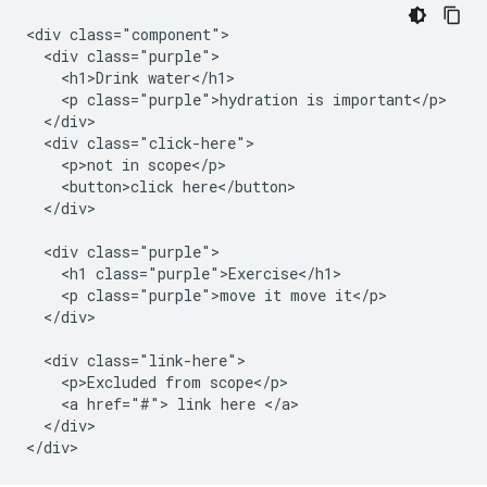
<div class="component">

  <div class="purple">

    <h1>Drink water</h1>

    <p class="purple">hydration is important</p>

  </div>

  <div class="click-here">

    <p>not in scope</p>

    <button>click here</button>

  </div>

  <div class="purple">

    <h1 class="purple">Exercise</h1>

    <p class="purple">move it move it</p>

  </div>

  <div class="link-here">

    <p>Excluded from scope</p>

    <a href="#"> link here </a>

  </div>
