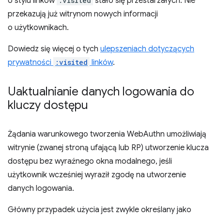
o stylu linków
:visited
stało się przestarzałych. Nie
przekazują już witrynom nowych informacji
o użytkownikach.
Dowiedz się więcej o tych
ulepszeniach dotyczących
prywatności
:visited
linków
.
Uaktualnianie danych logowania do
kluczy dostępu
Żądania warunkowego tworzenia WebAuthn umożliwiają
witrynie (zwanej stroną ufającą lub RP) utworzenie klucza
dostępu bez wyraźnego okna modalnego, jeśli
użytkownik wcześniej wyraził zgodę na utworzenie
danych logowania.
Główny przypadek użycia jest zwykle określany jako