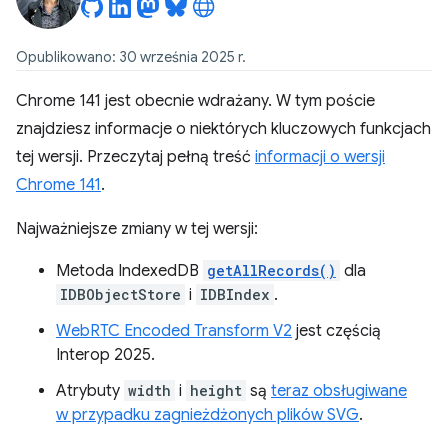
Opublikowano: 30 września 2025 r.
Chrome 141 jest obecnie wdrażany. W tym poście
znajdziesz informacje o niektórych kluczowych funkcjach
tej wersji. Przeczytaj pełną treść
informacji o wersji
Chrome 141
.
Najważniejsze zmiany w tej wersji:
Metoda IndexedDB
getAllRecords()
dla
IDBObjectStore
i
IDBIndex
.
WebRTC Encoded Transform V2
jest częścią
Interop 2025.
Atrybuty
width
i
height
są
teraz obsługiwane
w przypadku zagnieżdżonych plików SVG
.