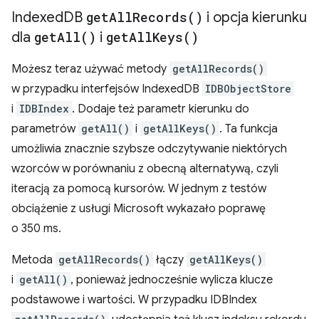
Indexed
DB
get
All
Records(
)
i opcja kierunku
dla
get
All(
)
i
get
All
Keys(
)
Możesz teraz używać metody
getAllRecords()
w przypadku interfejsów IndexedDB
IDBObjectStore
i
IDBIndex
. Dodaje też parametr kierunku do
parametrów
getAll()
i
getAllKeys()
. Ta funkcja
umożliwia znacznie szybsze odczytywanie niektórych
wzorców w porównaniu z obecną alternatywą, czyli
iteracją za pomocą kursorów. W jednym z testów
obciążenie z usługi Microsoft wykazało poprawę
o 350 ms.
Metoda
getAllRecords()
łączy
getAllKeys()
i
getAll()
, ponieważ jednocześnie wylicza klucze
podstawowe i wartości. W przypadku IDBIndex