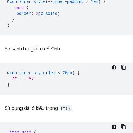
@
container
style
(
--inner-padding
 > 
1em
)
{
.
card
{
border
:
2
px
solid
;
}
}
So sánh hai giá trị cố định
@
container
style
(
1em
 < 
20px
)
{
/* ... */
}
Sử dụng dải ô kiểu trong
if()
:
.
item-grid
{