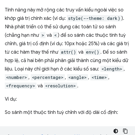
Tính năng này mở rộng các truy vấn kiểu ngoài việc so
khớp giá trị chính xác (ví dụ:
style(--theme: dark)
).
Nhà phát triển có thể sử dụng các toán tử so sánh
(chẳng hạn như
>
và
<
) để so sánh các thuộc tính tuỳ
chỉnh, giá trị cố định (ví dụ: 10px hoặc 25%) và các giá trị
từ các hàm thay thế như
attr()
và
env()
. Để so sánh
hợp lệ, cả hai bên phải phân giải thành cùng một kiểu dữ
liệu. Loại này chỉ giới hạn ở các kiểu số sau:
<length>
,
<number>
,
<percentage>
,
<angle>
,
<time>
,
<frequency>
và
<resolution>
.
Ví dụ:
So sánh một thuộc tính tuỳ chỉnh với độ dài cố định: