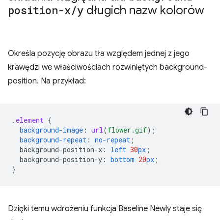
position-x
/
y
długich nazw kolorów
Określa pozycję obrazu tła względem jednej z jego
krawędzi we właściwościach rozwiniętych background-
position. Na przykład:
.
element
{
background-image
:
url
(
flower.gif
);
background-repeat
:
no-repeat
;
background-position-x
:
left
30
px
;
background-position-y
:
bottom
20
px
;
}
Dzięki temu wdrożeniu funkcja Baseline Newly staje się