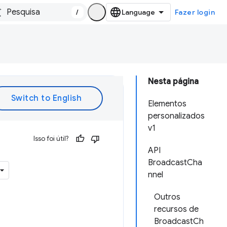
/
Fazer login
Nesta página
Elementos
personalizados
v1
Isso foi útil?
API
BroadcastCha
nnel
Outros
recursos de
BroadcastCh