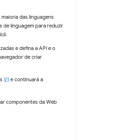
maioria das linguagens
s de linguagem para reduzir
cil.
zadas e defina a API e o
navegador de criar
os
V1
e continuará a
riar componentes da Web