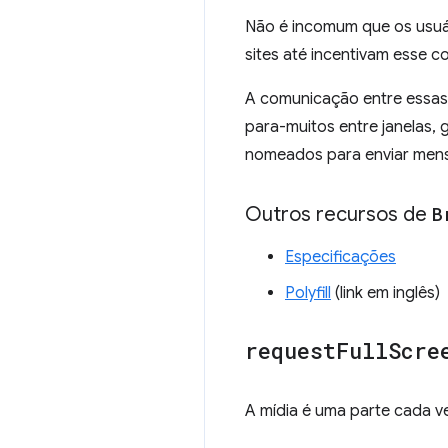
Não é incomum que os usuá
sites até incentivam esse
A comunicação entre essas g
para-muitos entre janelas, 
nomeados para enviar men
Outros recursos de
B
Especificações
Polyfill
(link em inglês)
request
Full
Scre
A mídia é uma parte cada v