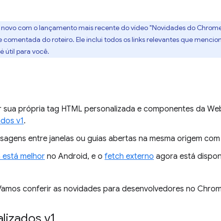
 novo com o lançamento mais recente do vídeo "Novidades do Chrome"
omentada do roteiro. Ele inclui todos os links relevantes que mencione
é útil para você.
r sua própria tag HTML personalizada e componentes da Web 
ados v1
.
ensagens entre janelas ou guias abertas na mesma origem com
a está melhor
no Android, e o
fetch externo
agora está dispon
 Vamos conferir as novidades para desenvolvedores no Chrom
lizados v1