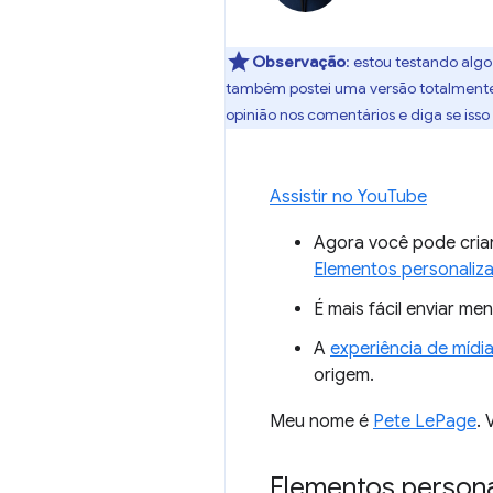
Observação
:
estou testando algo
também postei uma versão totalmente c
opinião nos comentários e diga se isso 
Assistir no YouTube
Agora você pode cria
Elementos personaliz
É mais fácil enviar m
A
experiência de mídi
origem.
Meu nome é
Pete LePage
.
Elementos persona