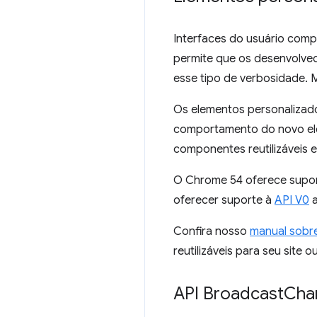
Interfaces do usuário com
permite que os desenvolved
esse tipo de verbosidade. Ma
Os elementos personalizado
comportamento do novo ele
componentes reutilizáveis e
O Chrome 54 oferece supor
oferecer suporte à
API V0
a
Confira nosso
manual sobr
reutilizáveis para seu site ou
API Broadcast
Cha