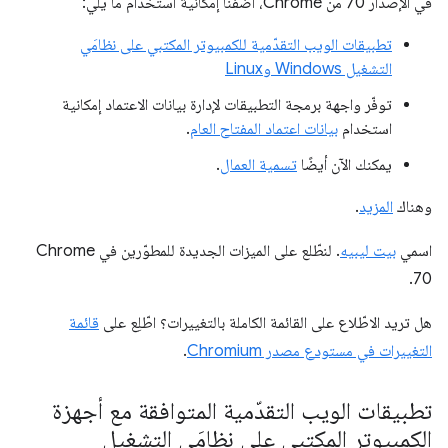
في الإصدار 70 من Chrome، أضفنا إمكانية استخدام ما يلي:
تطبيقات الويب التقدّمية للكمبيوتر المكتبي على نظامَي
التشغيل Windows وLinux
توفّر واجهة برمجة التطبيقات لإدارة بيانات الاعتماد إمكانية
استخدام
بيانات اعتماد المفتاح العام
.
يمكنك الآن أيضًا
تسمية العمال
.
وهناك
المزيد
.
اسمي
بيت ليبيه
. لنطّلع على الميزات الجديدة للمطوّرين في Chrome
70.
هل تريد الاطّلاع على القائمة الكاملة بالتغييرات؟ اطّلِع على
قائمة
التغييرات في مستودع مصدر Chromium
.
تطبيقات الويب التقدّمية المتوافقة مع أجهزة
الكمبيوتر المكتبي على نظامَي التشغيل