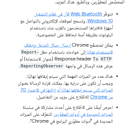
المخصّص للمطوّرين، وبالطبع، هناك المزيد.
تتوفّر
Web Bluetooth
الآن في نظام التشغيل
Windows 10
، وتسمح لموقعك الإلكتروني بالتواصل مع
أجهزة فاقتراها المستخدمون بالقرب منك باستخدام
البلوتوث بطريقة آمنة تحافظ على الخصوصية.
يمكن لمتصفّح Chrome
إرسال رسائل التدخل وإيقاف
الاستخدام نهائيًا
إلى خوادمك باستخدام حقل
Report-
To HTTP
Response header (عنوان الاستجابة) أو
عرض هذه الرسائل في واجهة
ReportingObserver
.
هناك عدد من الميزات المهمة التي سيتم إيقافها نهائيًا،
ويجب أن تكون على دراية بها. يمكنك قراءة الرسالة بعنوان
الميزات التي سيتم إيقافها نهائيًا أو إزالتها في الإصدار 70
من Chrome
للاطّلاع على مزيد من التفاصيل.
احرص أيضًا على الاطّلاع على أحدث مشاركة في سلسلة
الميزات الجديدة في أدوات المطوّرين
للتعرّف على الميزات
الجديدة في "أدوات مطوّري البرامج في Chrome".