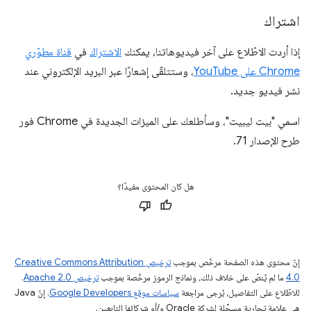
اشتراك
إذا أردت الاطّلاع على آخر فيديوهاتنا، يمكنك
الاشتراك
في
قناة مطوّري
Chrome على YouTube
، وستتلقّى إشعارًا عبر البريد الإلكتروني عند
نشر فيديو جديد.
اسمي "بيت ليبيت"، وسأطلعك على الميزات الجديدة في Chrome فور
طرح الإصدار 71.
هل كان المحتوى مفيدًا؟
إنّ محتوى هذه الصفحة مرخّص بموجب
ترخيص Creative Commons Attribution
4.0‏
ما لم يُنصّ على خلاف ذلك، ونماذج الرموز مرخّصة بموجب
ترخيص Apache 2.0‏
.
للاطّلاع على التفاصيل، يُرجى مراجعة
سياسات موقع Google Developers‏
. إنّ Java
هي علامة تجارية مسجَّلة لشركة Oracle و/أو شركائها التابعين.