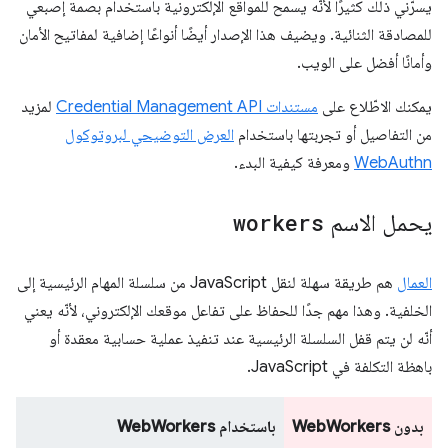
يسرّني ذلك كثيرًا لأنّه يسمح للمواقع الإلكترونية باستخدام بصمة إصبعي
للمصادقة الثنائية. ويضيف هذا الإصدار أيضًا أنواعًا إضافية لمفاتيح الأمان
وأمانًا أفضل على الويب.
يمكنك الاطّلاع على
مستندات Credential Management API
لمزيد
من التفاصيل أو تجربتها باستخدام
العرض التوضيحي لبروتوكول
WebAuthn
ومعرفة كيفية البدء.
يحمل الاسم
workers
العمال
هم طريقة سهلة لنقل JavaScript من سلسلة المهام الرئيسية إلى
الخلفية. وهذا مهم جدًا للحفاظ على تفاعل موقعك الإلكتروني، لأنّه يعني
أنّه لن يتم قفل السلسلة الرئيسية عند تنفيذ عملية حسابية معقدة أو
باهظة التكلفة في JavaScript.
بدون WebWorkers
باستخدام WebWorkers