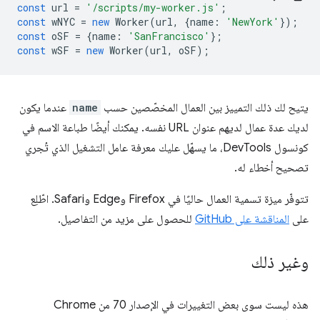
const
url
=
'/scripts/my-worker.js'
;
const
wNYC
=
new
Worker
(
url
,
{
name
:
'NewYork'
});
const
oSF
=
{
name
:
'SanFrancisco'
};
const
wSF
=
new
Worker
(
url
,
oSF
);
يتيح لك ذلك التمييز بين العمال المخصّصين حسب
name
عندما يكون
لديك عدة عمال لديهم عنوان URL نفسه. يمكنك أيضًا طباعة الاسم في
كونسول DevTools، ما يسهّل عليك معرفة عامل التشغيل الذي تُجري
تصحيح أخطاء له.
تتوفّر ميزة تسمية العمال حاليًا في Firefox وEdge وSafari. اطّلِع
على
المناقشة على GitHub
للحصول على مزيد من التفاصيل.
وغير ذلك
هذه ليست سوى بعض التغييرات في الإصدار 70 من Chrome