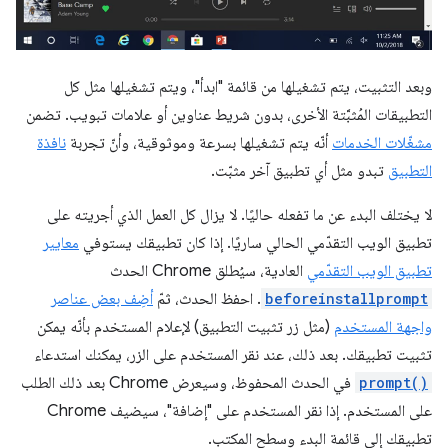
وبعد التثبيت، يتم تشغيلها من قائمة "ابدأ"، ويتم تشغيلها مثل كل
التطبيقات المُثبَّتة الأخرى، بدون شريط عناوين أو علامات تبويب. تضمن
مشغّلات الخدمات
أنّه يتم تشغيلها بسرعة وموثوقية، وأنّ تجربة
نافذة
التطبيق
تبدو مثل أي تطبيق آخر مثبّت.
لا يختلف البدء عن ما تفعله حاليًا. لا يزال كل العمل الذي أجريته على
تطبيق الويب التقدّمي الحالي ساريًا. إذا كان تطبيقك يستوفي
معايير
تطبيق الويب التقدّمي
العادية، سيُطلق Chrome الحدث
beforeinstallprompt
. احفظ الحدث، ثمّ
أضِف بعض عناصر
واجهة المستخدم
(مثل زر تثبيت التطبيق) لإعلام المستخدم بأنّه يمكن
تثبيت تطبيقك. بعد ذلك، عند نقر المستخدم على الزر، يمكنك استدعاء
prompt()
في الحدث المحفوظ، وسيعرض Chrome بعد ذلك الطلب
على المستخدم. إذا نقر المستخدم على "إضافة"، سيضيف Chrome
تطبيقك إلى قائمة البدء وسطح المكتب.