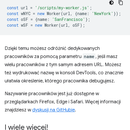
const
url
=
'/scripts/my-worker.js'
;
const
wNYC
=
new
Worker
(
url
,
{
name
:
'NewYork'
});
const
oSF
=
{
name
:
'SanFrancisco'
};
const
wSF
=
new
Worker
(
url
,
oSF
);
Dzięki temu możesz odróżnić dedykowanych
pracowników za pomocą parametru
name
, jeśli masz
wielu pracowników z tym samym adresem URL. Możesz
też wydrukować nazwę w konsoli DevTools, co znacznie
ułatwia określenie, którego pracownika debugujesz.
Nazywanie pracowników jest już dostępne w
przeglądarkach Firefox, Edge i Safari. Więcej informacji
znajdziesz w
dyskusji na GitHubie
.
I wiele więcej!