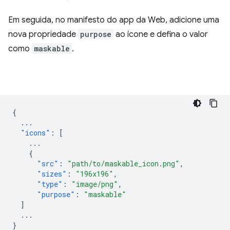
Em seguida, no manifesto do app da Web, adicione uma
nova propriedade
purpose
ao ícone e defina o valor
como
maskable
.
{
...
"icons"
:
[
...
{
"src"
:
"path/to/maskable_icon.png"
,
"sizes"
:
"196x196"
,
"type"
:
"image/png"
,
"purpose"
:
"maskable"
]
...
}