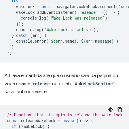
try
{
wakeLock
=
await
navigator
.
wakeLock
.
request
(
'scr
wakeLock
.
addEventListener
(
'release'
,
()
=
>
{
console
.
log
(
'Wake Lock was released'
);
});
console
.
log
(
'Wake Lock is active'
);
}
catch
(
err
)
{
console
.
error
(
`
${
err
.
name
}
, 
${
err
.
message
}
`
);
}
};
A trava é mantida até que o usuário saia da página ou
você chame
release
no objeto
WakeLockSentinel
salvo anteriormente.
// Function that attempts to release the wake lock.
const
releaseWakeLock
=
async
()
=
>
{
if
(
!
wakeLock
)
{