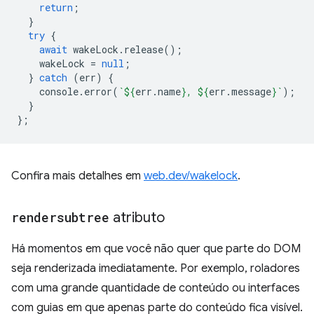
return
;
}
try
{
await
wakeLock
.
release
();
wakeLock
=
null
;
}
catch
(
err
)
{
console
.
error
(
`
${
err
.
name
}
, 
${
err
.
message
}
`
);
}
};
Confira mais detalhes em
web.dev/wakelock
.
rendersubtree
atributo
Há momentos em que você não quer que parte do DOM
seja renderizada imediatamente. Por exemplo, roladores
com uma grande quantidade de conteúdo ou interfaces
com guias em que apenas parte do conteúdo fica visível.