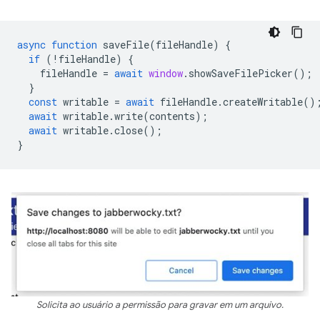
async
function
saveFile
(
fileHandle
)
{
if
(
!
fileHandle
)
{
fileHandle
=
await
window
.
showSaveFilePicker
();
}
const
writable
=
await
fileHandle
.
createWritable
()
await
writable
.
write
(
contents
);
await
writable
.
close
();
}
Solicita ao usuário a permissão para gravar em um arquivo.