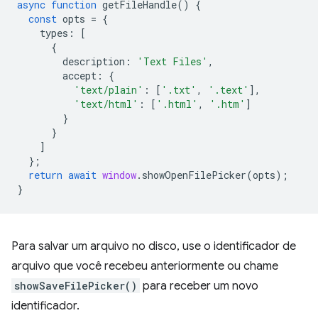
async
function
getFileHandle
()
{
const
opts
=
{
types
:
[
{
description
:
'Text Files'
,
accept
:
{
'text/plain'
:
[
'.txt'
,
'.text'
],
'text/html'
:
[
'.html'
,
'.htm'
]
}
}
]
};
return
await
window
.
showOpenFilePicker
(
opts
);
}
Para salvar um arquivo no disco, use o identificador de
arquivo que você recebeu anteriormente ou chame
showSaveFilePicker()
para receber um novo
identificador.