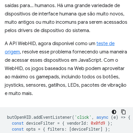
saídas para... humanos. Há uma grande variedade de
dispositivos de interface humana que são muito novos,
muito antigos ou muito incomuns para serem acessados
pelos drivers de dispositivo do sistema.
A API WebHID, agora disponível como um
teste de
origem
, resolve esse problema fornecendo uma maneira
de acessar esses dispositivos em JavaScript. Com o
WebHID, os jogos baseados na Web podem aproveitar
ao máximo os gamepads, incluindo todos os botões,
joysticks, sensores, gatilhos, LEDs, pacotes de vibração
e muito mais.
butOpenHID
.
addEventListener
(
'click'
,
async
(
e
)
=
>
{
const
deviceFilter
=
{
vendorId
:
0x0fd9
};
const
opts
=
{
filters
:
[
deviceFilter
]
};