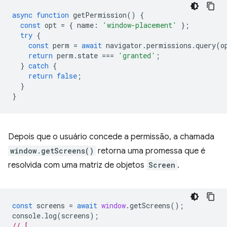
async
function
getPermission
()
{
const
opt
=
{
name
:
'window-placement'
};
try
{
const
perm
=
await
navigator
.
permissions
.
query
(
o
return
perm
.
state
===
'granted'
;
}
catch
{
return
false
;
}
}
Depois que o usuário concede a permissão, a chamada
window.getScreens()
retorna uma promessa que é
resolvida com uma matriz de objetos
Screen
.
const
screens
=
await
window
.
getScreens
();
console
.
log
(
screens
);
// [