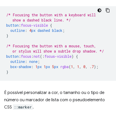
/* Focusing the button with a keyboard will
   show a dashed black line. */
button
:
focus-visible
{
outline
:
4
px
dashed
black
;
}
/* Focusing the button with a mouse, touch,
   or stylus will show a subtle drop shadow. */
button
:
focus
:
not
(
:
focus-visible
)
{
outline
:
none
;
box-shadow
:
1
px
1
px
5
px
rgba
(
1
,
1
,
0
,
.7
);
}
É possível personalizar a cor, o tamanho ou o tipo de
número ou marcador de lista com o pseudoelemento
CSS
::marker
.