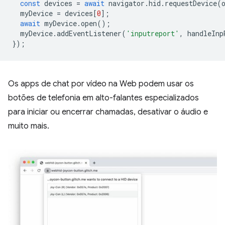
const
devices
=
await
navigator
.
hid
.
requestDevice
(
myDevice
=
devices
[
0
];
await
myDevice
.
open
();
myDevice
.
addEventListener
(
'inputreport'
,
handleInp
});
Os apps de chat por vídeo na Web podem usar os
botões de telefonia em alto-falantes especializados
para iniciar ou encerrar chamadas, desativar o áudio e
muito mais.