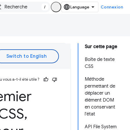
/
Connexion
Sur cette page
Boîte de texte
CSS
Méthode
vous a-t-il été utile ?
permettant de
emier
déplacer un
élément DOM
en conservant
 CSS
,
l'état
API File System