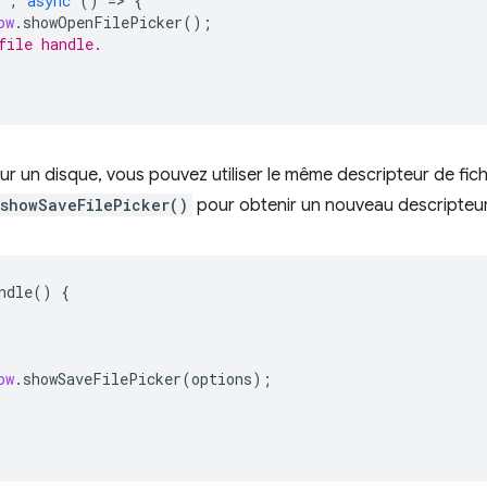
k'
,
async
()
=
>
{
ow
.
showOpenFilePicker
();
file handle.
 sur un disque, vous pouvez utiliser le même descripteur de fi
showSaveFilePicker()
pour obtenir un nouveau descripteur 
ndle
()
{
ow
.
showSaveFilePicker
(
options
);