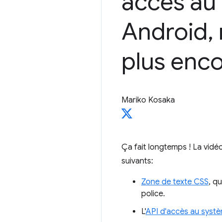
accès au 
Android
,
plus enco
Mariko Kosaka
Ça fait longtemps ! La vid
suivants:
Zone de texte CSS
, q
police.
L'
API d'accès au systè