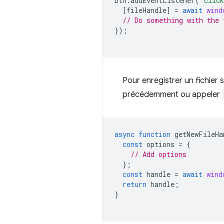
btn
.
addEventListener
(
'clic
[
fileHandle
]
=
await
wind
// Do something with the 
});
Pour enregistrer un fichier
précédemment ou appeler
async
function
getNewFileHa
const
options
=
{
// Add options
};
const
handle
=
await
wind
return
handle
;
}