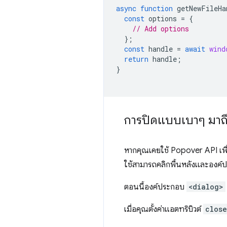
async
function
getNewFileHa
const
options
=
{
// Add options
};
const
handle
=
await
wind
return
handle
;
}
การปิดแบบเบาๆ มาถ
หากคุณเคยใช้ Popover API เพื่
ใช้สามารถคลิกพื้นหลังและองค์
ตอนนี้องค์ประกอบ
<dialog>
เมื่อคุณตั้งค่าแอตทริบิวต์
clos