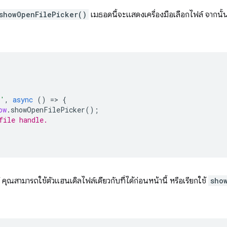
showOpenFilePicker()
เมธอดนี้จะแสดงเครื่องมือเลือกไฟล์ จากน
k'
,
async
()
=
>
{
ow
.
showOpenFilePicker
();
file handle.
ุณสามารถใช้ตัวแฮนเดิลไฟล์เดียวกับที่ได้ก่อนหน้านี้ หรือเรียกใช้
sho