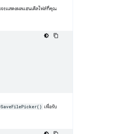
ั้นจะแสดงผลแฮนเดิลไฟล์ที่คุณ
wSaveFilePicker()
เพื่อรับ