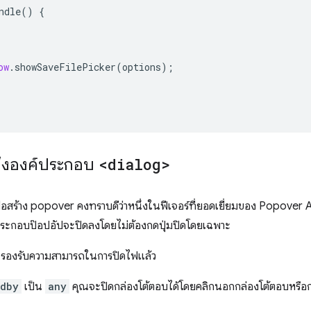
ndle
()
{
ow
.
showSaveFilePicker
(
options
);
ึงองค์ประกอบ
<dialog>
อสร้าง popover คงทราบดีว่าหนึ่งในฟีเจอร์ที่ยอดเยี่ยมของ Popover 
ประกอบป๊อปอัปจะปิดลงโดยไม่ต้องกดปุ่มปิดโดยเฉพาะ
รองรับความสามารถในการปิดไฟแล้ว
edby
เป็น
any
คุณจะปิดกล่องโต้ตอบได้โดยคลิกนอกกล่องโต้ตอบหรื