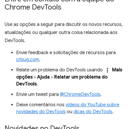
Chrome Dev
Tools
Use as opções a seguir para discutir os novos recursos,
atualizações ou qualquer outra coisa relacionada aos
DevTools.
Envie feedback e solicitações de recursos para
crbug.com
.
more_vert
Relate um problema do DevTools usando
Mais
opções
>
Ajuda
>
Relatar um problema do
DevTools
.
Envie um tweet para
@ChromeDevTools
.
Deixe comentários nos
vídeos do YouTube sobre
novidades do DevTools
ou
dicas do DevTools
.
Novidades no Dev
Tools