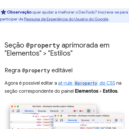
Observação
:quer ajudar a melhorar o DevTools? Inscreva-se para
participar da
Pesquisa de Experiência do Usuário do Google
.
Seção
@property
aprimorada em
"Elementos" > "Estilos"
Regra
@property
editável
Agora é possível editar a
at-rule
@property
do CSS
na
seção correspondente do painel
Elementos
>
Estilos
.