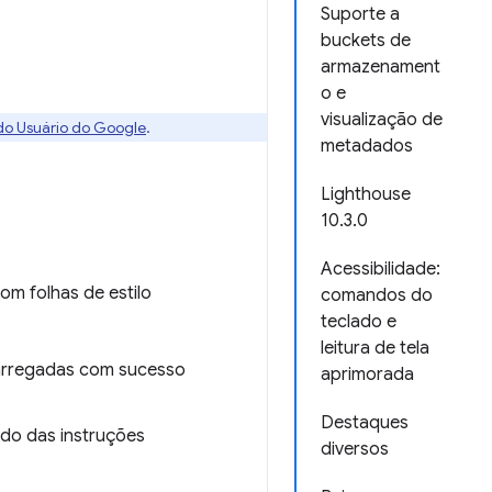
Suporte a
buckets de
armazenament
o e
visualização de
 do Usuário do Google
.
metadados
Lighthouse
10.3.0
Acessibilidade:
om folhas de estilo
comandos do
teclado e
leitura de tela
carregadas com sucesso
aprimorada
Destaques
ado das instruções
diversos