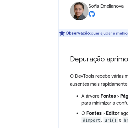
Sofia Emelianova
Observação
:quer ajudar a melho
Depuração aprimor
O DevTools recebe várias me
ausentes mais rapidamente
A árvore
Fontes
>
Pág
para minimizar a conf
O
Fontes
>
Editor
agor
@import
,
url()
e
h