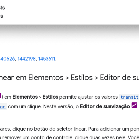
440626
,
1442198
,
1453611
.
near em Elementos > Estilos > Editor de 
) em
Elementos
>
Estilos
permite ajustar os valores
transi
ion
com um clique. Nesta versão, o
Editor de suavização
ares, clique no botão do seletor linear. Para adicionar um po
ara remover um ponto de controle, clique duas vezes nele. V