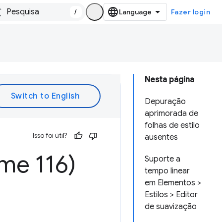
/
Fazer login
Nesta página
Depuração
aprimorada de
folhas de estilo
Isso foi útil?
ausentes
me 116)
Suporte a
tempo linear
em Elementos >
Estilos > Editor
de suavização