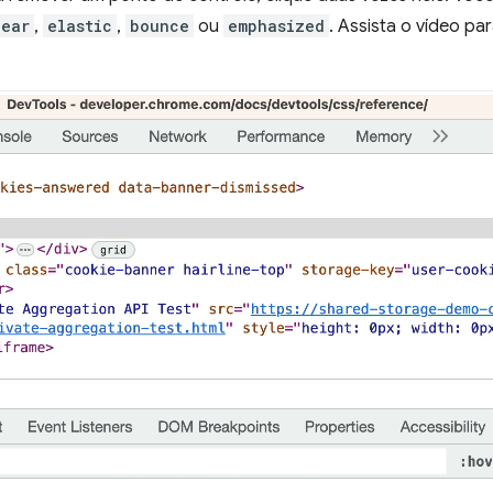
near
,
elastic
,
bounce
ou
emphasized
. Assista o vídeo par