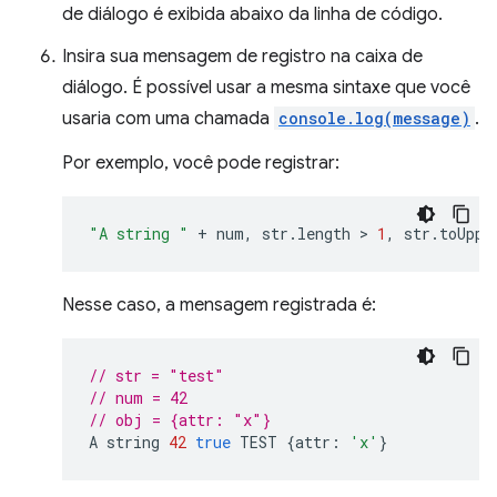
de diálogo é exibida abaixo da linha de código.
Insira sua mensagem de registro na caixa de
diálogo. É possível usar a mesma sintaxe que você
usaria com uma chamada
console.log(message)
.
Por exemplo, você pode registrar:
"A string "
+
num
,
str
.
length
 > 
1
,
str
.
toUppe
Nesse caso, a mensagem registrada é:
// str = "test"
// num = 42
// obj = {attr: "x"}
A
string
42
true
TEST
{
attr
:
'x'
}