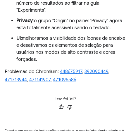
número de resultados ao filtrar na guia
"Experiments".
Privacy
:o grupo "Origin" no painel "Privacy" agora
está totalmente acessível usando o teclado.
UI
:melhoramos a visibilidade dos ícones de encaixe
e desativamos os elementos de seleção para
usuários nos modos de alto contraste e cores
forçadas.
Problemas do Chromium:
448675917
,
392090449
,
471713944
,
471141907
,
471095586
Isso foi útil?
Exceto em caso de indicação contrária, o conteúdo desta página é