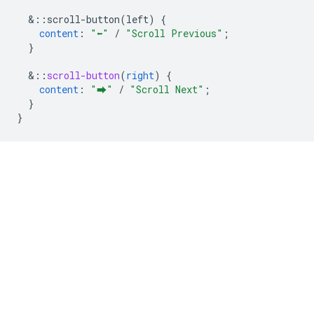
&
::scroll-button(left)
{
content
:
"⬅"
/
"Scroll Previous"
;
}
&
::
scroll-button
(
right
)
{
content
:
"⮕"
/
"Scroll Next"
;
}
}