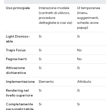
Uso principale
Interazione modale
UI temporanea
(contratti di utilizzo,
(menu,
procedure
suggerimenti,
dettagliate e così via)
schede, avvisi
popup)
Light Dismiss-
Sì
Sì
able
Traps Focus
Sì
No
Pagina Inerti
Sì
No
Attivazione
Sì
Sì
dichiarativa
Implementazione
Elemento
Attributo
Rendering nel
Sì
Sì
livello superiore
Completamente
Sì
Sì
personalizzabile