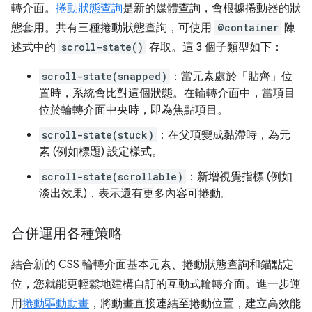
轉介面。
捲動狀態查詢
是新的媒體查詢，會根據捲動器的狀
態套用。共有三種捲動狀態查詢，可使用
@container
陳
述式中的
scroll-state()
存取。這 3 個子類型如下：
scroll-state(snapped)
：當元素處於「貼齊」位
置時，系統會比對這個狀態。在輪轉介面中，當項目
位於輪轉介面中央時，即為焦點項目。
scroll-state(stuck)
：在父項變成黏滯時，為元
素 (例如標題) 設定樣式。
scroll-state(scrollable)
：新增視覺指標 (例如
淡出效果)，表示還有更多內容可捲動。
合併運用各種策略
結合新的 CSS 輪轉介面基本元素、捲動狀態查詢和錨點定
位，您就能更輕鬆地建構自訂的互動式輪轉介面。進一步運
用
捲動驅動動畫
，將動畫直接連結至捲動位置，建立高效能