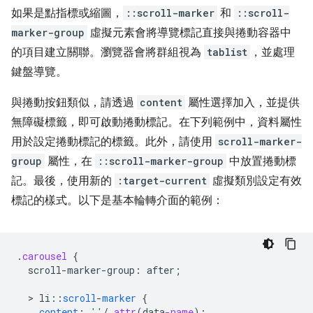
如果是點指標或縮圖，
::scroll-marker
和
::scroll-
marker-group
虛擬元素會將導覽標記直接與捲動容器中
的項目建立關聯。瀏覽器會將群組視為
tablist
，並處理
鍵盤導覽。
與捲動按鈕類似，請透過
content
屬性選擇加入，並提供
無障礙標籤，即可啟動捲動標記。在下列範例中，資料屬性
用於設定捲動標記的標籤。此外，請使用
scroll-marker-
group
屬性，在
::scroll-marker-group
中放置捲動標
記。最後，使用新的
:target-current
虛擬類別設定有效
標記的樣式。以下是基本輪轉介面的範例：
.
carousel
{
scroll-marker-group
:
after
;
  > 
li
:
:
scroll
-
marker
{
content
:
''
/
attr
(
data
-name
);