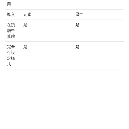
用
導入
元素
屬性
在頂
是
是
層中
算繪
完全
是
是
可設
定樣
式