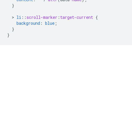
}
  > 
li
::
scroll-marker
:
target-current
{
background
:
blue
;
}
}