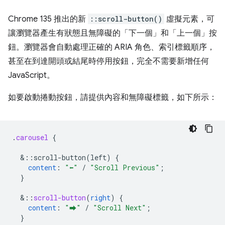
Chrome 135 推出的新
::scroll-button()
虛擬元素，可
讓瀏覽器產生有狀態且無障礙的「下一個」和「上一個」按
鈕。瀏覽器會自動處理正確的 ARIA 角色、索引標籤順序，
甚至在到達開頭或結尾時停用按鈕，完全不需要新增任何
JavaScript。
如要啟動捲動按鈕，請提供內容和無障礙標籤，如下所示：
.
carousel
{
&
::scroll-button(left)
{
content
:
"⬅"
/
"Scroll Previous"
;
}
&
::
scroll-button
(
right
)
{
content
:
"⮕"
/
"Scroll Next"
;
}