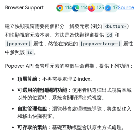
114
114
125
17
Browser Support
Source
建立快顯視窗需要兩個部分：觸發元素 (例如
<button>
)
和快顯視窗元素本身。方法是為快顯視窗提供
id
和
[popover]
屬性，然後在按鈕的
[popovertarget]
屬性
中參照該
id
。
Popover API 會管理元素的整個生命週期，提供下列功能：
頂層算繪
：不再需要處理 Z-index。
可選用的輕觸關閉功能
：使用者點選彈出式視窗區域
以外的位置時，系統會關閉彈出式視窗。
自動管理焦點
：瀏覽器會處理標籤導覽，將焦點移入
和移出快顯視窗。
可存取的繫結
：基礎互動模型會以原生方式處理。