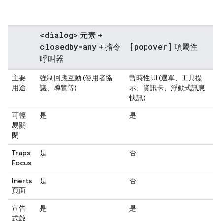
<dialog>
元素 +
closedby=any
[popover]
+ 指令
項屬性
呼叫器
主要
強制回應互動 (使用者協
暫時性 UI (選單、工具提
用途
議、導覽等)
示、資訊卡、浮動式訊息
快訊)
可輕
是
是
易關
閉
Traps
是
否
Focus
Inerts
是
否
頁面
宣告
是
是
式啟