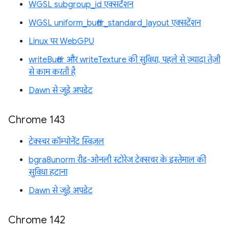
WGSL subgroup_id एक्सटेंशन
WGSL uniform_buffer_standard_layout एक्सटेंशन
Linux पर WebGPU
writeBuffer और writeTexture की सुविधा, पहले से ज़्यादा तेज़ी
से काम करती है
Dawn से जुड़े अपडेट
Chrome 143
टेक्स्चर कॉम्पोनेंट स्विज़ल
bgra8unorm रीड-ओनली स्टोरेज टेक्सचर के इस्तेमाल की
सुविधा हटाना
Dawn से जुड़े अपडेट
Chrome 142