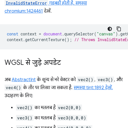
InvalidStateError
गड़बड़ी होती है.
समस्या
chromium:1424461
देखें.
const
context
=
document
.
querySelector
(
"canvas"
).
get
context
.
getCurrentTexture
();
// Throws InvalidStateE
WGSL से जुड़े अपडेट
अब
AbstractInt
के शून्य से भरे वेक्टर को
vec2()
,
vec3()
, और
vec4()
के तौर पर लिखा जा सकता है.
समस्या tint:1892 देखें.
उदाहरण के लिए:
vec2()
का मतलब है
vec2(0,0)
vec3()
का मतलब है
vec3(0,0,0)