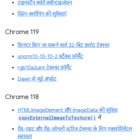
टाइमस्टैंप क्वेरी क्वॉन्टाइज़ेशन
स्प्रिंग-क्लीनिंग की सुविधाएं
Chrome 119
फ़िल्टर किए जा सकने वाले 32-बिट फ़्लोट टेक्स्चर
unorm10-10-10-2 वर्टेक्स फ़ॉर्मैट
rgb10a2uint टेक्स्चर फ़ॉर्मैट
Dawn से जुड़े अपडेट
Chrome 118
HTMLImageElement और ImageData की सुविधा
copyExternalImageToTexture()
में
रीड-राइट और रीड-ओनली स्टोरेज टेक्स्चर के लिए एक्सपेरिमेंटल
सहायता