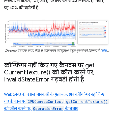
मिसेकंड से घटकर, 10 हज़ार ड्रॉ के लिए करीब 0.3 मिसेकंड हो गया है.
यह 40% की बढ़ोतरी है.
Chrome बेंचमार्क ग्राफ़, तेज़ी से कॉल करने की सुविधा में हुए सुधारों को दिखाता है (
सोर्स
).
कॉन्फ़िगर नहीं किए गए कैनवस पर
get
Current
Texture(
) को कॉल करने पर
,
Invalid
State
Error गड़बड़ी होती है
WebGPU की खास जानकारी के मुताबिक, अब कॉन्फ़िगर नहीं किए
गए कैनवस पर
GPUCanvasContext
getCurrentTexture()
को कॉल करने पर,
OperationError
के बजाय