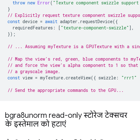
throw
new
Error
(
"Texture component swizzle support
}
// Explicitly request texture component swizzle supp
const
device
=
await
adapter
.
requestDevice
({
requiredFeatures
:
[
"texture-component-swizzle"
],
});
// ... Assuming myTexture is a GPUTexture with a sin
// Map the view's red, green, blue components to myT
// and force the view's alpha component to 1 so that
// a grayscale image.
const
view
=
myTexture
.
createView
({
swizzle
:
"rrr1"
// Send the appropriate commands to the GPU...
bgra8unorm read-only स्टोरेज टेक्सचर
के इस्तेमाल को हटाएं