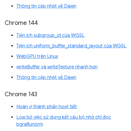
Thông tin cập nhật về Dawn
Chrome 144
Tiện ích subgroup_id của WGSL
Tiện ích uniform_buffer_standard_layout của WGSL
WebGPU trên Linux
writeBuffer và writeTexture nhanh hơn
Thông tin cập nhật về Dawn
Chrome 143
Hoán vị thành phần hoạt tiết
Loại bỏ việc sử dụng kết cấu bộ nhớ chỉ đọc
bgra8unorm