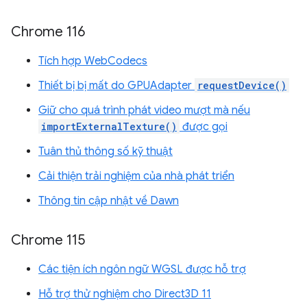
Chrome 116
Tích hợp WebCodecs
Thiết bị bị mất do GPUAdapter
requestDevice()
Giữ cho quá trình phát video mượt mà nếu
importExternalTexture()
được gọi
Tuân thủ thông số kỹ thuật
Cải thiện trải nghiệm của nhà phát triển
Thông tin cập nhật về Dawn
Chrome 115
Các tiện ích ngôn ngữ WGSL được hỗ trợ
Hỗ trợ thử nghiệm cho Direct3D 11