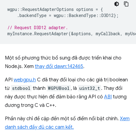
wgpu
::
RequestAdapterOptions
options
=
{
.
backendType
=
wgpu
::
BackendType
::
D3D12
};
// Request D3D12 adapter.
myInstance
.
RequestAdapter
(
&
options
,
myCallback
,
myUs
Một số phương thức bổ sung đã được triển khai cho
Node.js. Xem
thay đổi dawn:142465
.
API
webgpu.h
C đã thay đổi loại cho các giá trị boolean
từ
stdbool
thành
WGPUBool
, là
uint32_t
. Thay đổi
này được thực hiện để đảm bảo rằng API có
ABI
tương
đương trong C và C++.
Phần này chỉ đề cập đến một số điểm nổi bật chính.
Xem
danh sách đầy đủ các cam kết.