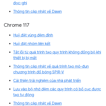
đọc-ghi
Thông tin cập nhật về Dawn
Chrome 117
Huỷ đặt vùng đệm đỉnh
Huỷ đặt nhóm liên kết
Tắt lỗi từ quá trình tạo quy trình không đồng bộ khi
thiết bị bị mất
Thông tin cập nhật về quá trình tạo mô-đun
chương trình đổ bóng SPIR-V
Cải thiện trải nghiệm của nhà phát triển
Lưu vào bộ nhớ đệm các quy trình có bố cục được
tạo tự động
Thông tin cập nhật về Dawn