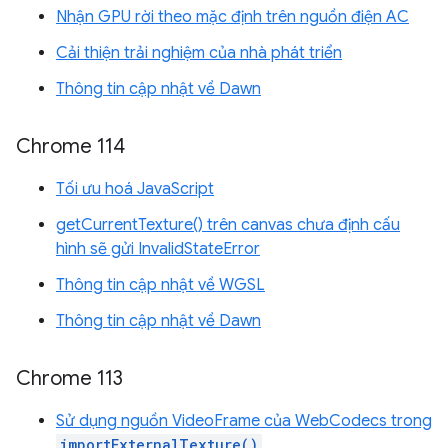
Nhận GPU rời theo mặc định trên nguồn điện AC
Cải thiện trải nghiệm của nhà phát triển
Thông tin cập nhật về Dawn
Chrome 114
Tối ưu hoá JavaScript
getCurrentTexture() trên canvas chưa định cấu
hình sẽ gửi InvalidStateError
Thông tin cập nhật về WGSL
Thông tin cập nhật về Dawn
Chrome 113
Sử dụng nguồn VideoFrame của WebCodecs trong
importExternalTexture()