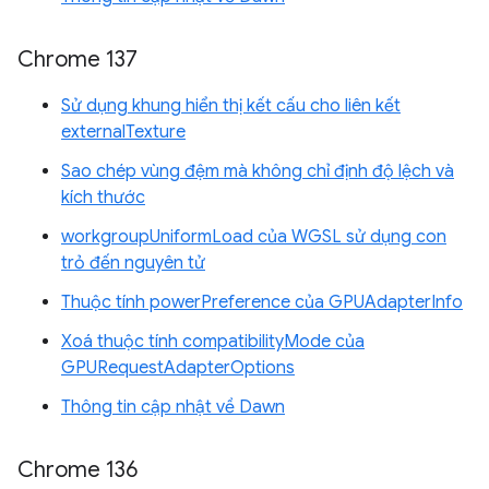
Chrome 137
Sử dụng khung hiển thị kết cấu cho liên kết
externalTexture
Sao chép vùng đệm mà không chỉ định độ lệch và
kích thước
workgroupUniformLoad của WGSL sử dụng con
trỏ đến nguyên tử
Thuộc tính powerPreference của GPUAdapterInfo
Xoá thuộc tính compatibilityMode của
GPURequestAdapterOptions
Thông tin cập nhật về Dawn
Chrome 136