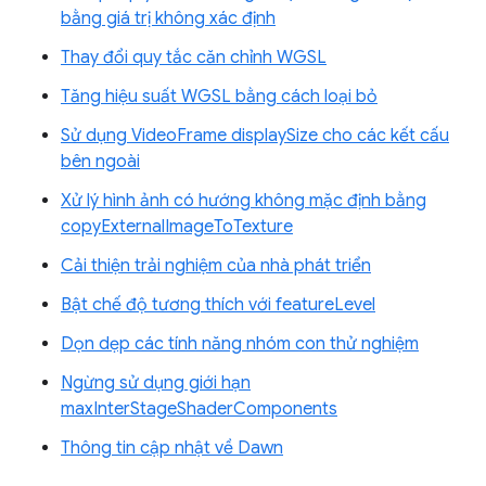
bằng giá trị không xác định
Thay đổi quy tắc căn chỉnh WGSL
Tăng hiệu suất WGSL bằng cách loại bỏ
Sử dụng VideoFrame displaySize cho các kết cấu
bên ngoài
Xử lý hình ảnh có hướng không mặc định bằng
copyExternalImageToTexture
Cải thiện trải nghiệm của nhà phát triển
Bật chế độ tương thích với featureLevel
Dọn dẹp các tính năng nhóm con thử nghiệm
Ngừng sử dụng giới hạn
maxInterStageShaderComponents
Thông tin cập nhật về Dawn