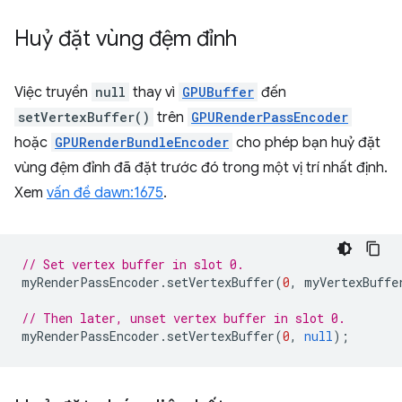
Huỷ đặt vùng đệm đỉnh
Việc truyền
null
thay vì
GPUBuffer
đến
setVertexBuffer()
trên
GPURenderPassEncoder
hoặc
GPURenderBundleEncoder
cho phép bạn huỷ đặt
vùng đệm đỉnh đã đặt trước đó trong một vị trí nhất định.
Xem
vấn đề dawn:1675
.
// Set vertex buffer in slot 0.
myRenderPassEncoder
.
setVertexBuffer
(
0
,
myVertexBuffe
// Then later, unset vertex buffer in slot 0.
myRenderPassEncoder
.
setVertexBuffer
(
0
,
null
);