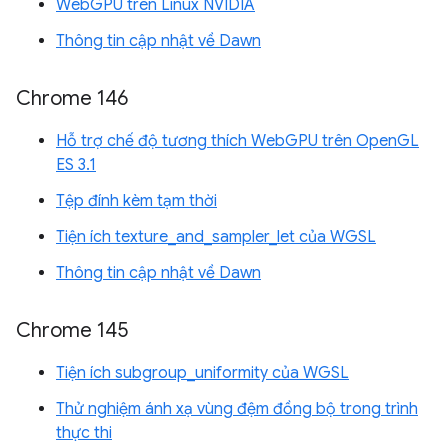
WebGPU trên Linux NVIDIA
Thông tin cập nhật về Dawn
Chrome 146
Hỗ trợ chế độ tương thích WebGPU trên OpenGL
ES 3.1
Tệp đính kèm tạm thời
Tiện ích texture_and_sampler_let của WGSL
Thông tin cập nhật về Dawn
Chrome 145
Tiện ích subgroup_uniformity của WGSL
Thử nghiệm ánh xạ vùng đệm đồng bộ trong trình
thực thi