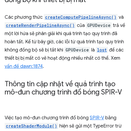
Các phương thức
createComputePipelineAsync()
và
createRenderPipelineAsync()
của
GPUDevice
trả về
một lời hứa sẽ phân giải khi quá trình tạo quy trình đã
hoàn tất. Kể từ bây giờ, các lỗi từ quá trình tạo quy trình
không đồng bộ sẽ bị tắt khi
GPUDevice
là
lost
để các
thiết bị bị mất có vẻ hoạt động nhiều nhất có thể. Xem
vấn đề dawn:1874
.
Thông tin cập nhật về quá trình tạo
mô-đun chương trình đổ bóng SPIR-V
Việc tạo mô-đun chương trình đổ bóng
SPIR-V
bằng
createShaderModule()
hiện sẽ gửi một TypeError trừ