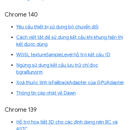
Chrome 140
Yêu cầu thiết bị sử dụng bộ chuyển đổi
Cách viết tắt để sử dụng kết cấu khi khung hiển thị
kết được dùng
WGSL textureSampleLevel hỗ trợ kết cấu 1D
Ngừng sử dụng kết cấu lưu trữ chỉ đọc
bgra8unorm
Xoá thuộc tính isFallbackAdapter của GPUAdapter
Thông tin cập nhật về Dawn
Chrome 139
Hỗ trợ hoạ tiết 3D cho các định dạng nén BC và
ASTC