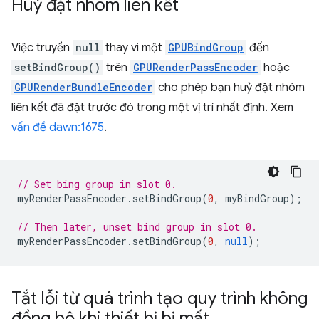
Huỷ đặt nhóm liên kết
Việc truyền
null
thay vì một
GPUBindGroup
đến
setBindGroup()
trên
GPURenderPassEncoder
hoặc
GPURenderBundleEncoder
cho phép bạn huỷ đặt nhóm
liên kết đã đặt trước đó trong một vị trí nhất định. Xem
vấn đề dawn:1675
.
// Set bing group in slot 0.
myRenderPassEncoder
.
setBindGroup
(
0
,
myBindGroup
);
// Then later, unset bind group in slot 0.
myRenderPassEncoder
.
setBindGroup
(
0
,
null
);
Tắt lỗi từ quá trình tạo quy trình không
đồng bộ khi thiết bị bị mất