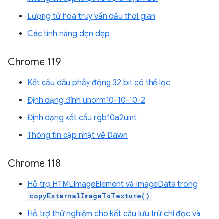
Lượng tử hoá truy vấn dấu thời gian
Các tính năng dọn dẹp
Chrome 119
Kết cấu dấu phẩy động 32 bit có thể lọc
Định dạng đỉnh unorm10-10-10-2
Định dạng kết cấu rgb10a2uint
Thông tin cập nhật về Dawn
Chrome 118
Hỗ trợ HTMLImageElement và ImageData trong
copyExternalImageToTexture()
Hỗ trợ thử nghiệm cho kết cấu lưu trữ chỉ đọc và