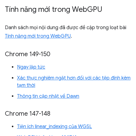
Tính năng mới trong Web
GPU
Danh sách mọi nội dung đã được đề cập trong loạt bài
Tính năng mới trong WebGPU
.
Chrome 149-150
Ngay lập tức
Xác thực nghiêm ngặt hơn đối với các tệp đính kèm
tạm thời
Thông tin cập nhật về Dawn
Chrome 147-148
Tiện ích linear_indexing của WGSL