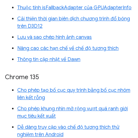
Thuộc tính isFallbackAdapter của GPUAdapterInfo
Cải thiện thời gian biên dịch chương trình đổ bóng
trên D3D12
Lưu và sao chép hình ảnh canvas
Nâng cao các hạn chế về chế độ tương thích
Thông tin cập nhật về Dawn
Chrome 135
Cho phép tạo bố cục quy trình bằng bố cục nhóm
liên kết rỗng
Cho phép khung nhìn mở rộng vượt quá ranh giới
mục tiêu kết xuất
Dễ dàng truy cập vào chế độ tương thích thử
nghiệm trên Android