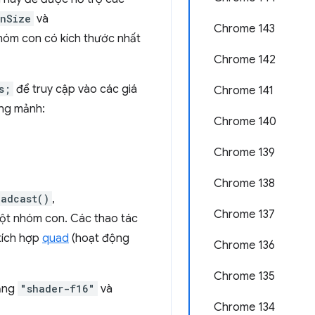
inSize
và
Chrome 143
hóm con có kích thước nhất
Chrome 142
s;
để truy cập vào các giá
Chrome 141
óng mảnh:
Chrome 140
Chrome 139
Chrome 138
oadcast()
,
Chrome 137
 một nhóm con. Các thao tác
 tích hợp
quad
(hoạt động
Chrome 136
Chrome 135
năng
"shader-f16"
và
Chrome 134