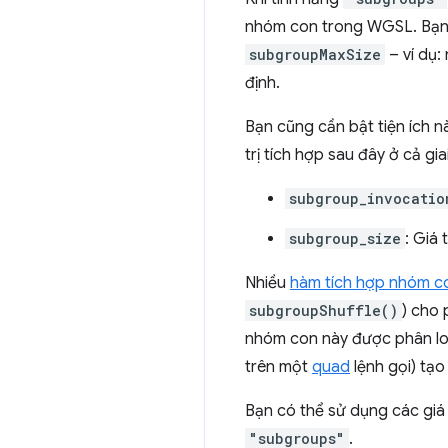
nhóm con trong WGSL. Bạn n
subgroupMaxSize
– ví dụ:
định.
Bạn cũng cần bật tiện ích
trị tích hợp sau đây ở cả g
subgroup_invocatio
subgroup_size
: Giá
Nhiều
hàm tích hợp nhóm c
subgroupShuffle()
) cho 
nhóm con này được phân loại
trên một
quad
lệnh gọi) tạo
Bạn có thể sử dụng các giá 
"subgroups"
.