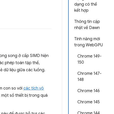
dạng có thể
kết hợp
Thông tin cập
nhật về Dawn
Tính năng mới
trong WebGPU
song song ở cấp SIMD hiện
Chrome 149-
150
ác phép toán tập thể,
 dữ liệu giữa các luồng.
Chrome 147-
148
óm con so với
các tích vô
Chrome 146
một số thiết bị trong quá
Chrome 145
Chrome 144
 này để được hỗ trợ các