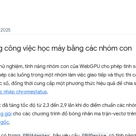
 2025
ợng công việc học máy bằng các nhóm con
 thử nghiệm, tính năng nhóm con của WebGPU cho phép tính 
ép các luồng trong một nhóm làm việc giao tiếp và thực thi c
c số, đồng thời cung cấp một phương thức hiệu quả để chia sẻ
c nhập chromestatus
.
đã tăng tốc độ từ 2,3 đến 2,9 lần khi đo điểm chuẩn các nh
g gói
cho các chương trình đổ bóng nhân ma trận-vectơ trên 
 gốc
.
có trong
GPUAdapter
, hãy yêu cầu
GPUDevice
có tính năng