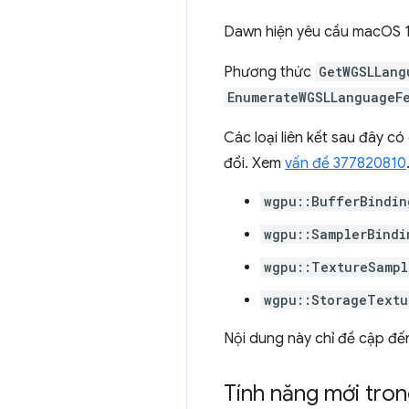
Dawn hiện yêu cầu macOS 11 
Phương thức
GetWGSLLang
EnumerateWGSLLanguageF
Các loại liên kết sau đây có 
đổi. Xem
vấn đề 377820810
wgpu::BufferBindin
wgpu::SamplerBindi
wgpu::TextureSampl
wgpu::StorageTextu
Nội dung này chỉ đề cập đế
Tính năng mới tro