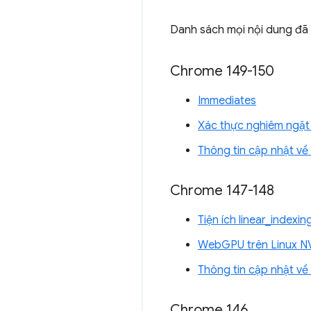
Danh sách mọi nội dung đã 
Chrome 149-150
Immediates
Xác thực nghiêm ngặt 
Thông tin cập nhật v
Chrome 147-148
Tiện ích linear_index
WebGPU trên Linux N
Thông tin cập nhật v
Chrome 146