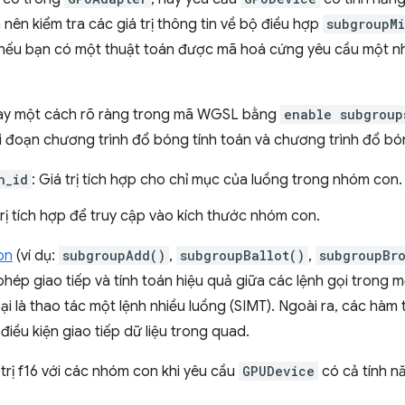
ên kiểm tra các giá trị thông tin về bộ điều hợp
subgroupM
 nếu bạn có một thuật toán được mã hoá cứng yêu cầu một n
 này một cách rõ ràng trong mã WGSL bằng
enable subgroup
iai đoạn chương trình đổ bóng tính toán và chương trình đổ b
n_id
: Giá trị tích hợp cho chỉ mục của luồng trong nhóm con.
 trị tích hợp để truy cập vào kích thước nhóm con.
on
(ví dụ:
subgroupAdd()
,
subgroupBallot()
,
subgroupBr
phép giao tiếp và tính toán hiệu quả giữa các lệnh gọi trong
 là thao tác một lệnh nhiều luồng (SIMT). Ngoài ra, các hàm
 điều kiện giao tiếp dữ liệu trong quad.
trị f16 với các nhóm con khi yêu cầu
GPUDevice
có cả tính 