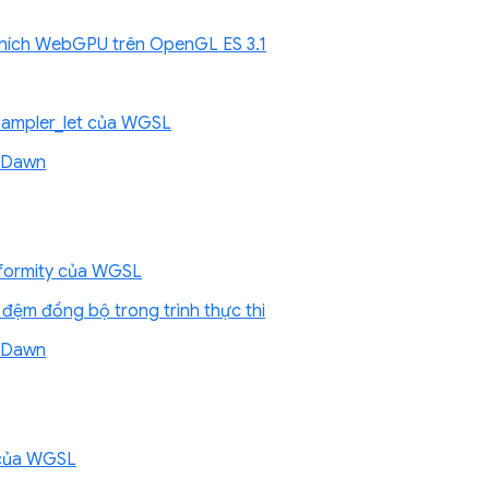
thích WebGPU trên OpenGL ES 3.1
_sampler_let của WGSL
ề Dawn
iformity của WGSL
đệm đồng bộ trong trình thực thi
ề Dawn
 của WGSL