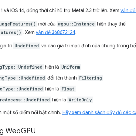
và iOS 14, đồng thời chỉ hỗ trợ Metal 2.3 trở lên. Xem
vấn đề
uageFeatures()
mới của
wgpu::Instance
hiện thay thế
eatures()
. Xem
vấn đề 368672124
.
giá trị
Undefined
và các giá trị mặc định của chúng trong bố
.
gType::Undefined
hiện là
Uniform
ngType::Undefined
đổi tên thành
Filtering
eType::Undefined
hiện là
Float
reAccess::Undefined
hiện là
WriteOnly
n một số điểm nổi bật chính.
Hãy xem danh sách đầy đủ các c
ng Web
GPU