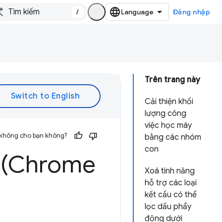
/
Đăng nhập
Trên trang này
Cải thiện khối
lượng công
việc học máy
 không cho bạn không?
bằng các nhóm
con
 (Chrome
Xoá tính năng
hỗ trợ các loại
kết cấu có thể
lọc dấu phẩy
động dưới