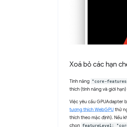
Xoá bỏ các hạn ch
Tính năng
"core-features
thích (tính năng và giới hạn)
Việc yêu cầu GPUAdapter 
tương thích WebGPU
thử ng
thích theo mặc định). Nếu kh
chọn
featureLevel: "cor