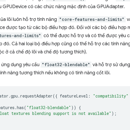
u GPUDevice có các chức năng mặc định của GPUAdapter.
a lõi luôn hỗ trợ tính năng
"core-features-and-limits"
v
e được tạo từ các bộ điều hợp đó. Đối với các bộ điều hợp 
tures-and-limits"
có thể được hỗ trợ và có thể được yêu 
 đó. Cả hai loại bộ điều hợp cũng có thể hỗ trợ các tính nă
c ở cả chế độ lõi và chế độ tương thích).
t ứng dụng yêu cầu
"float32-blendable"
và hỗ trợ sử dụng 
ính năng tương thích nếu không có tính năng cốt lõi.
ator
.
gpu
.
requestAdapter
({
featureLevel
:
"compatibility"
eatures
.
has
(
"float32-blendable"
))
{
loat textures blending support is not available"
);