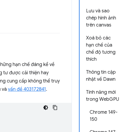
Lưu và sao
chép hình ảnh
trên canvas
Xoá bỏ các
hạn chế của
chế độ tương
thích
những hạn chế đáng kể về
Thông tin cập
g tư được cải thiện hay
nhật về Dawn
dùng cung cấp không thể truy
u và
vấn đề 403172841
.
Tính năng mới
trong WebGPU
Chrome 149-
150