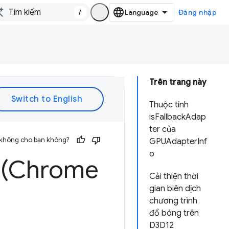
/
Đăng nhập
Trên trang này
Thuộc tính
isFallbackAdap
ter của
 không cho bạn không?
GPUAdapterInf
o
 (Chrome
Cải thiện thời
gian biên dịch
chương trình
đổ bóng trên
D3D12