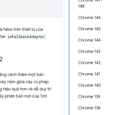
Chrome 147-
148
Chrome 146
Chrome 145
à false trên thiết bị của
pter
isFallbackAdapter
Chrome 144
Chrome 143
2
Chrome 142
Chrome 141
bằng cách thêm một bản
 này, nằm giữa cây cú pháp
Chrome 140
g hiệu quả hơn và dễ duy trì
ấy phiên bản mới của Tint
Chrome 139
Chrome 138