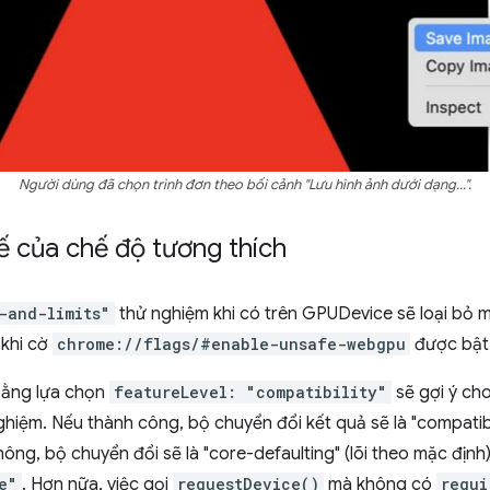
Người dùng đã chọn trình đơn theo bối cảnh "Lưu hình ảnh dưới dạng...".
ế của chế độ tương thích
-and-limits"
thử nghiệm khi có trên GPUDevice sẽ loại bỏ 
 khi cờ
chrome://flags/#enable-unsafe-webgpu
được bật
bằng lựa chọn
featureLevel: "compatibility"
sẽ gợi ý ch
hiệm. Nếu thành công, bộ chuyển đổi kết quả sẽ là "compatibi
ông, bộ chuyển đổi sẽ là "core-defaulting" (lõi theo mặc định
e"
. Hơn nữa, việc gọi
requestDevice()
mà không có
requi