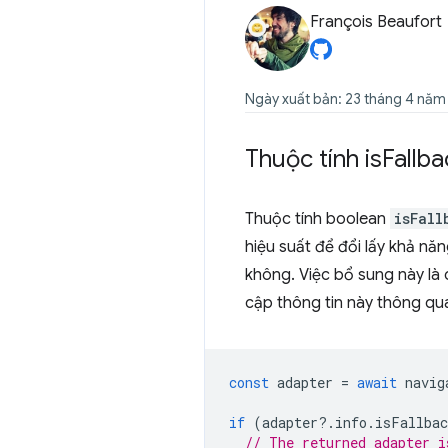
François Beaufort
Ngày xuất bản: 23 tháng 4 năm
Thuộc tính is
Fallba
Thuộc tính boolean
isFall
hiệu suất để đổi lấy khả nă
không. Việc bổ sung này là 
cập thông tin này thông qu
const
adapter
=
await
navig
if
(
adapter
?
.
info
.
isFallbac
// The returned adapter i