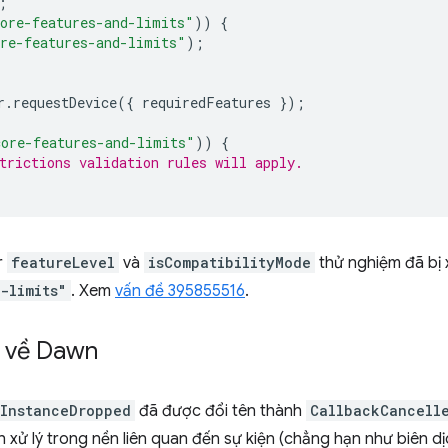
;
ore-features-and-limits"
))
{
re-features-and-limits"
);
r
.
requestDevice
({
requiredFeatures
});
core-features-and-limits"
))
{
trictions validation rules will apply.
r
featureLevel
và
isCompatibilityMode
thử nghiệm đã bị 
-limits"
. Xem
vấn đề 395855516
.
t về Dawn
InstanceDropped
đã được đổi tên thành
CallbackCancell
nh xử lý trong nền liên quan đến sự kiện (chẳng hạn như biên dị