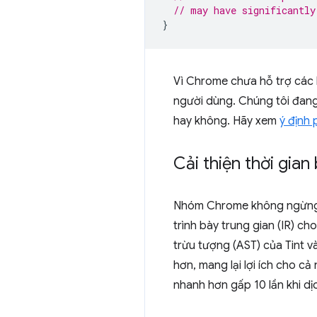
// may have significantly
}
Vì Chrome chưa hỗ trợ các
người dùng. Chúng tôi đan
hay không. Hãy xem
ý định 
Cải thiện thời gia
Nhóm Chrome không ngừng c
trình bày trung gian (IR) c
trừu tượng (AST) của Tint và
hơn, mang lại lợi ích cho c
nhanh hơn gấp 10 lần khi d