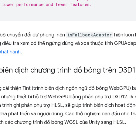
 lower performance and fewer features.
 bộ chuyển đổi dự phòng, nên
isFallbackAdapter
hiện luôn l
g điều tra xem có thể ngừng dùng và xoá thuộc tính GPUAda
phát hành
.
n biên dịch chương trình đổ bóng trên D3D1
ải thiện Tint (trình biên dịch ngôn ngữ đổ bóng WebGPU) 
ho những thiết bị hỗ trợ WebGPU bằng phần phụ trợ D3D12. IR
 trình ghi phần phụ trợ HLSL, sẽ giúp trình biên dịch hoạt độn
ả nhà phát triển và người dùng. Các thử nghiệm ban đầu cho th
ịch các chương trình đổ bóng WGSL của Unity sang HLSL.