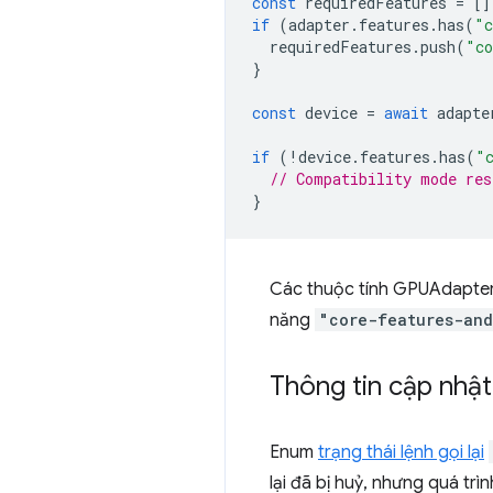
const
requiredFeatures
=
[]
if
(
adapter
.
features
.
has
(
"c
requiredFeatures
.
push
(
"co
}
const
device
=
await
adapte
if
(
!
device
.
features
.
has
(
"
// Compatibility mode res
}
Các thuộc tính GPUAdapte
năng
"core-features-and
Thông tin cập nhậ
Enum
trạng thái lệnh gọi lại
lại đã bị huỷ, nhưng quá trì