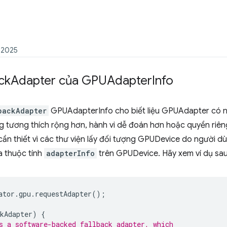
 2025
ck
Adapter của GPUAdapter
Info
backAdapter
GPUAdapterInfo cho biết liệu GPUAdapter có 
ng tương thích rộng hơn, hành vi dễ đoán hơn hoặc quyền riên
cần thiết vì các thư viện lấy đối tượng GPUDevice do người 
a thuộc tính
adapterInfo
trên GPUDevice. Hãy xem ví dụ sa
ator
.
gpu
.
requestAdapter
();
kAdapter
)
{
s a software-backed fallback adapter, which