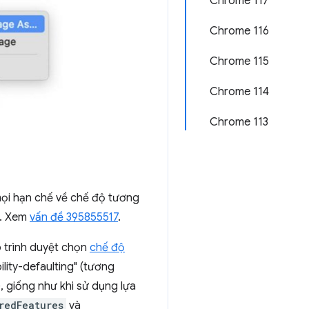
Chrome 117
Chrome 116
Chrome 115
Chrome 114
Chrome 113
mọi hạn chế về chế độ tương
. Xem
vấn đề 395855517
.
o trình duyệt chọn
chế độ
lity-defaulting" (tương
), giống như khi sử dụng lựa
redFeatures
và