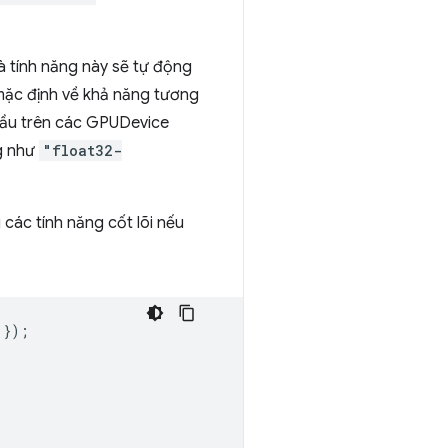
à tính năng này sẽ tự động
mặc định về khả năng tương
cầu trên các GPUDevice
ng như
"float32-
các tính năng cốt lõi nếu
});