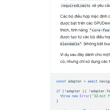
requiredLimits
sẽ yêu cầ
Các bộ điều hợp mặc định củ
được bật trên các GPUDevic
thích, tính năng
"core-fea
được tạo từ các bộ điều hợp
blendable"
(không bắt buộ
Ví dụ sau đây dành cho mộ
có, nhưng chỉ sử dụng các t
const
adapter
=
await
navig
if
(
!
adapter
||
!
adapter
.
f
throw
new
Error
(
"32-bit f
}