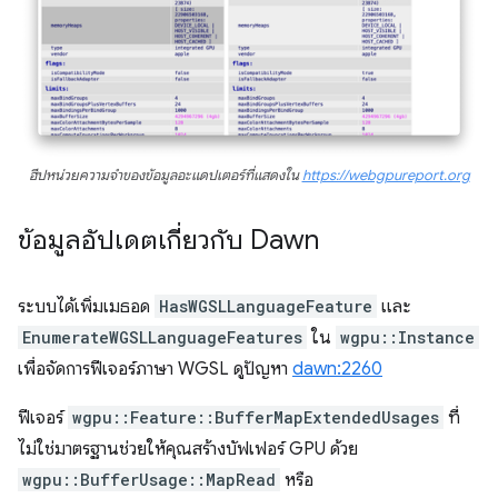
ฮีปหน่วยความจำของข้อมูลอะแดปเตอร์ที่แสดงใน
https://webgpureport.org
ข้อมูลอัปเดตเกี่ยวกับ Dawn
ระบบได้เพิ่มเมธอด
HasWGSLLanguageFeature
และ
EnumerateWGSLLanguageFeatures
ใน
wgpu::Instance
เพื่อจัดการฟีเจอร์ภาษา WGSL ดูปัญหา
dawn:2260
ฟีเจอร์
wgpu::Feature::BufferMapExtendedUsages
ที่
ไม่ใช่มาตรฐานช่วยให้คุณสร้างบัฟเฟอร์ GPU ด้วย
wgpu::BufferUsage::MapRead
หรือ