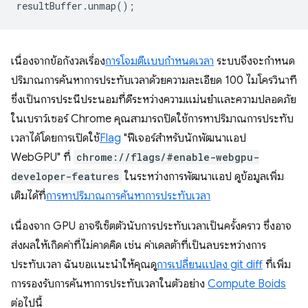
resultBuffer
.
unmap
();
เนื่องจากข้อกังวลเรื่อง
การโจมตีแบบกำหนดเวลา
ระบบจึงจะกำหนด
ปริมาณการค้นหาการประทับเวลาด้วยความละเอียด 100 ไมโครวินาที
ซึ่งเป็นการประนีประนอมที่ดีระหว่างความแม่นยำและความปลอดภัย
ในเบราว์เซอร์ Chrome คุณสามารถปิดใช้การหาปริมาณการประทับ
เวลาได้โดยการเปิดใช้
Flag
"ฟีเจอร์สำหรับนักพัฒนาแอป
WebGPU" ที่
chrome://flags/#enable-webgpu-
developer-features
ในระหว่างการพัฒนาแอป ดูข้อมูลเพิ่ม
เติมได้ที่
การหาปริมาณการค้นหาการประทับเวลา
เนื่องจาก GPU อาจรีเซ็ตตัวนับการประทับเวลาเป็นครั้งคราว ซึ่งอาจ
ส่งผลให้เกิดค่าที่ไม่คาดคิด เช่น ค่าเดลต้าที่เป็นลบระหว่างการ
ประทับเวลา ฉันขอแนะนำให้คุณดู
การเปลี่ยนแปลง git diff
ที่เพิ่ม
การรองรับการค้นหาการประทับเวลาในตัวอย่าง
Compute Boids
ต่อไปนี้