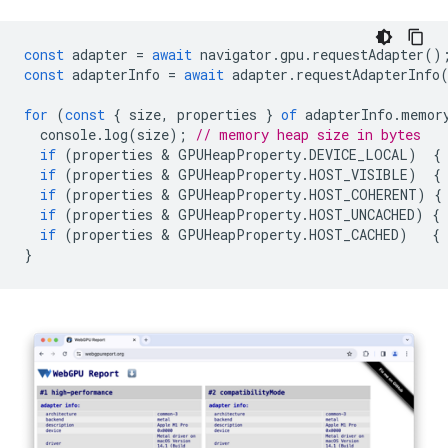
const
adapter
=
await
navigator
.
gpu
.
requestAdapter
()
const
adapterInfo
=
await
adapter
.
requestAdapterInfo
for
(
const
{
size
,
properties
}
of
adapterInfo
.
memor
console
.
log
(
size
);
// memory heap size in bytes
if
(
properties
 & 
GPUHeapProperty
.
DEVICE_LOCAL
)
{
if
(
properties
 & 
GPUHeapProperty
.
HOST_VISIBLE
)
{
if
(
properties
 & 
GPUHeapProperty
.
HOST_COHERENT
)
{
if
(
properties
 & 
GPUHeapProperty
.
HOST_UNCACHED
)
{
if
(
properties
 & 
GPUHeapProperty
.
HOST_CACHED
)
{
}