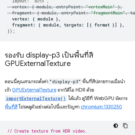
layout
:
"auto"
,
vertex
:
{
module
,
entryPoint
:
"vertexMain"
},
fragment
:
{
module
,
entryPoint
:
"fragmentMain"
,
ta
vertex
:
{
module
},
fragment
:
{
module
,
targets
:
[{
format
}]
},
});
รองรับ display-p3 เป็นพื้นที่สี
GPUExternal
Texture
ตอนนี้คุณสามารถตั้งค่า
"display-p3"
พื้นที่สีปลายทางเมื่อนำ
เข้า
GPUExternalTexture
จากวิดีโอ HDR ด้วย
importExternalTexture()
ได้แล้ว ดูวิธีที่ WebGPU จัดการ
พื้นที่สี
โปรดดูตัวอย่างต่อไปนี้และปัญหา
chromium:1330250
// Create texture from HDR video.