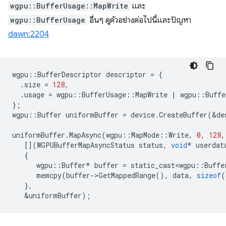
wgpu::BufferUsage::MapWrite
และ
wgpu::BufferUsage
อื่นๆ ดูตัวอย่างต่อไปนี้และปัญหา
dawn:2204
wgpu
::
BufferDescriptor
descriptor
=
{
.
size
=
128
,
.
usage
=
wgpu
::
BufferUsage
::
MapWrite
|
wgpu
::
Buffe
};
wgpu
::
Buffer
uniformBuffer
=
device
.
CreateBuffer
(
&
de
uniformBuffer
.
MapAsync
(
wgpu
::
MapMode
::
Write
,
0
,
128
,
[](
WGPUBufferMapAsyncStatus
status
,
void
*
userdat
{
wgpu
::
Buffer
*
buffer
=
static_cast<wgpu
::
Buffe
memcpy
(
buffer
-
>
GetMappedRange
(),
data
,
sizeof
(
},
&
uniformBuffer
);