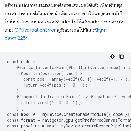
สร้างไปป์ไลน์การประมวลผลหรือการแสดงผลได้แล้ว เพื่อปรับปรุง
ประสบการณ์การใช้งานของนักพัฒนาแอป หากไม่พบจุดแรกเข้าที่
ไม่ซ้ำกันสำหรับขั้นตอนของ Shader ในโค้ด Shader ระบบจะทริก
เกอร์
GPUValidationError
ดูตัวอย่างต่อไปนี้และ
ปัญหา
dawn:2254
const
code
=
`
    @vertex fn vertexMain(@builtin(vertex_index) i :
      @builtin(position) vec4f {
       const pos = array(vec2f(0, 1), vec2f(-1, -1),
       return vec4f(pos[i], 0, 1);
    }
    @fragment fn fragmentMain() -> @location(0) vec4
      return vec4f(1, 0, 0, 1);
    }`
;
const
module
=
myDevice
.
createShaderModule
({
code
})
const
format
=
navigator
.
gpu
.
getPreferredCanvasForma
const
pipeline
=
await
myDevice
.
createRenderPipeline