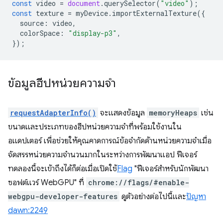
const
video
=
document
.
querySelector
(
"video"
);
const
texture
=
myDevice
.
importExternalTexture
({
source
:
video
,
colorSpace
:
"display-p3"
,
});
ข้อมูลฮีปหน่วยความจำ
requestAdapterInfo()
จะแสดงข้อมูล
memoryHeaps
เช่น
ขนาดและประเภทของฮีปหน่วยความจำที่พร้อมใช้งานใน
อแดปเตอร์ เพื่อช่วยให้คุณคาดการณ์ข้อจำกัดด้านหน่วยความจำเมื่อ
จัดสรรหน่วยความจำนวนมากในระหว่างการพัฒนาแอป ฟีเจอร์
ทดลองนี้จะเข้าถึงได้ก็ต่อเมื่อเปิดใช้
Flag
"ฟีเจอร์สำหรับนักพัฒนา
ซอฟต์แวร์ WebGPU" ที่
chrome://flags/#enable-
webgpu-developer-features
ดูตัวอย่างต่อไปนี้และ
ปัญหา
dawn:2249