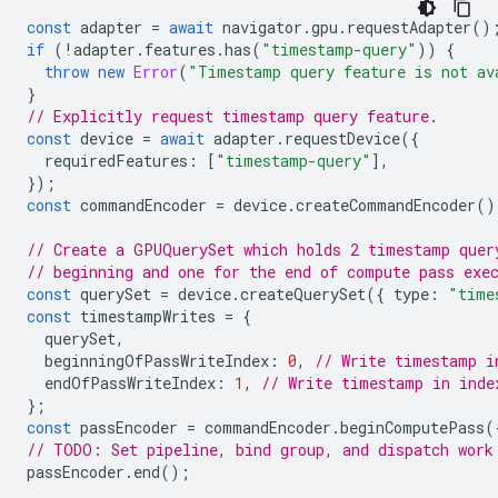
const
adapter
=
await
navigator
.
gpu
.
requestAdapter
()
if
(
!
adapter
.
features
.
has
(
"timestamp-query"
))
{
throw
new
Error
(
"Timestamp query feature is not av
}
// Explicitly request timestamp query feature.
const
device
=
await
adapter
.
requestDevice
({
requiredFeatures
:
[
"timestamp-query"
],
});
const
commandEncoder
=
device
.
createCommandEncoder
()
// Create a GPUQuerySet which holds 2 timestamp quer
// beginning and one for the end of compute pass exe
const
querySet
=
device
.
createQuerySet
({
type
:
"time
const
timestampWrites
=
{
querySet
,
beginningOfPassWriteIndex
:
0
,
// Write timestamp i
endOfPassWriteIndex
:
1
,
// Write timestamp in inde
};
const
passEncoder
=
commandEncoder
.
beginComputePass
(
// TODO: Set pipeline, bind group, and dispatch work
passEncoder
.
end
();