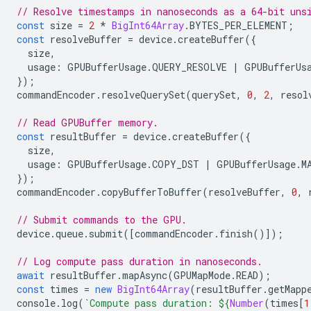
// Resolve timestamps in nanoseconds as a 64-bit uns
const
size
=
2
*
BigInt64Array
.
BYTES_PER_ELEMENT
;
const
resolveBuffer
=
device
.
createBuffer
({
size
,
usage
:
GPUBufferUsage
.
QUERY_RESOLVE
|
GPUBufferUs
});
commandEncoder
.
resolveQuerySet
(
querySet
,
0
,
2
,
resol
// Read GPUBuffer memory.
const
resultBuffer
=
device
.
createBuffer
({
size
,
usage
:
GPUBufferUsage
.
COPY_DST
|
GPUBufferUsage
.
M
});
commandEncoder
.
copyBufferToBuffer
(
resolveBuffer
,
0
,
// Submit commands to the GPU.
device
.
queue
.
submit
([
commandEncoder
.
finish
()]);
// Log compute pass duration in nanoseconds.
await
resultBuffer
.
mapAsync
(
GPUMapMode
.
READ
);
const
times
=
new
BigInt64Array
(
resultBuffer
.
getMapp
console
.
log
(
`Compute pass duration: 
${
Number
(
times
[
1