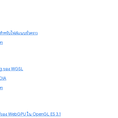
นสำหรับไฟล์แนบชั่วคราว
wn
ing ของ WGSL
DIA
wn
ได้ของ WebGPU ใน OpenGL ES 3.1