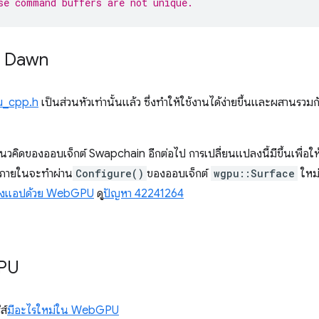
use command buffers are not unique.
ับ Dawn
_cpp.h
เป็นส่วนหัวเท่านั้นแล้ว ซึ่งทำให้ใช้งานได้ง่ายขึ้นและผสานรวม
คิดของออบเจ็กต์ Swapchain อีกต่อไป การเปลี่ยนแปลงนี้มีขึ้นเพื่อใ
่าภายในจะทำผ่าน
Configure()
ของออบเจ็กต์
wgpu::Surface
ใหม่
้างแอปด้วย WebGPU
ดู
ปัญหา 42241264
PU
ส์
มีอะไรใหม่ใน WebGPU