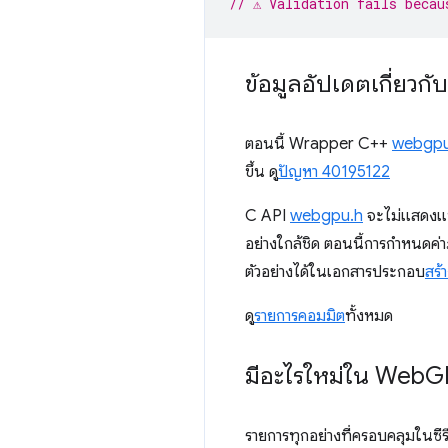
// ⚠️ Validation fails beca
ข้อมูลอัปเดตเกี่ยวก
ตอนนี้ Wrapper C++
webgpu
ขึ้น ดู
ปัญหา 40195122
C API
webgpu.h
จะไม่แสดงแนว
อย่างใกล้ชิด ตอนนี้การกำหนดค
ตัวอย่างได้ในเอกสารประกอบ
สร
ดู
รายการคอมมิต
ทั้งหมด
มีอะไรใหม่ใน Web
G
รายการทุกอย่างที่ครอบคลุมในซีรี