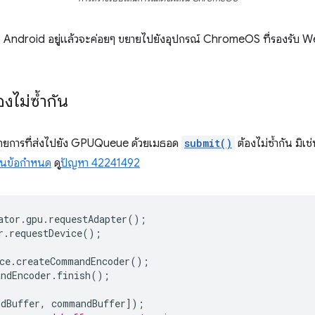
งได้ใน Android อยู่แล้วจะค่อยๆ ขยายไปยังอุปกรณ์ ChromeOS ที่รองรั
องไม่ซ้ำกัน
การที่ส่งไปยัง GPUQueue ด้วยเมธอด
submit()
ต้องไม่ซ้ำกัน มิเ
ในข้อกำหนด
ดู
ปัญหา 42241492
ator
.
gpu
.
requestAdapter
();
r
.
requestDevice
();
ce
.
createCommandEncoder
();
ndEncoder
.
finish
();
dBuffer
,
commandBuffer
]);