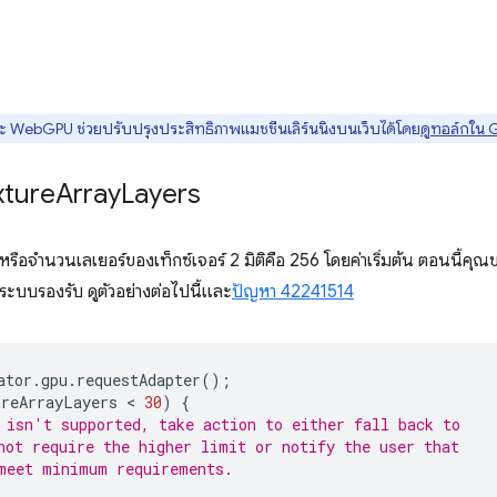
ละ WebGPU ช่วยปรับปรุงประสิทธิภาพแมชชีนเลิร์นนิงบนเว็บได้โดย
ดูทอล์กใน 
xture
Array
Layers
หรือจำนวนเลเยอร์ของเท็กซ์เจอร์ 2 มิติคือ 256 โดยค่าเริ่มต้น ตอนนี้คุณข
อระบบรองรับ ดูตัวอย่างต่อไปนี้และ
ปัญหา 42241514
ator
.
gpu
.
requestAdapter
();
ureArrayLayers
 < 
30
)
{
 isn't supported, take action to either fall back to
not require the higher limit or notify the user that
meet minimum requirements.