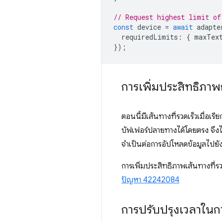
// Request highest limit of
const
device
=
await
adapte
requiredLimits
:
{
maxTex
});
การเพิ่มประสิทธิภา
ตอนนี้มีเส้นทางที่รวดเร็วเมื่อเร
บัฟเฟอร์ปลายทางได้โดยตรง จึงไม
จำเป็นต่อการอัปโหลดข้อมูลไปย
การเพิ่มประสิทธิภาพเส้นทางที่ร
ปัญหา 42242084
การปรับปรุงเวลาใน