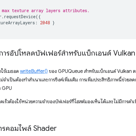
 max texture array layers attributes.
r
.
requestDevice
({
tureArrayLayers
:
2048
}
พการอัปโหลดบัฟเฟอร์สำหรับแบ็กเอนด์ Vulkan
ียกใช้เมธอด
writeBuffer()
ของ GPUQueue สำหรับแบ็กเอนด์ Vulkan ตอ
่จำเป็นต้องทำสำเนาและการซิงค์เพิ่มเติม การเพิ่มประสิทธิภาพนี้ช่วยลด
ัง GPU
วดเร็วต้องใช้หน่วยความจำของบัฟเฟอร์ที่โฮสต์มองเห็นได้และไม่มีการดำเน
การคอมไพล์ Shader