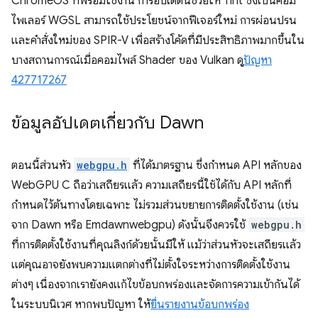
ChromeOS ที่พร้อมใช้งาน การอัปเดตนี้ช่วยให้ Tint ซึ่งเป็นคอม
ไพเลอร์ WGSL สามารถใช้ประโยชน์จากฟีเจอร์ใหม่ การผ่อนปรน
และคำสั่งใหม่ของ SPIR-V เพื่อสร้างโค้ดที่มีประสิทธิภาพมากขึ้นใน
บางสถานการณ์เมื่อคอมไพล์ Shader ของ Vulkan ดู
ปัญหา
427717267
ข้อมูลอัปเดตเกี่ยวกับ Dawn
ตอนนี้ส่วนหัว
webgpu.h
ที่ได้มาตรฐาน ซึ่งกำหนด API หลักของ
WebGPU C ถือว่าเสถียรแล้ว ความเสถียรนี้ใช้ได้กับ API หลักที่
กำหนดไว้ต้นทางโดยเฉพาะ ไม่รวมส่วนขยายการติดตั้งใช้งาน (เช่น
จาก Dawn หรือ Emdawnwebgpu) ดังนั้นจึงควรใช้
webgpu.h
ที่การติดตั้งใช้งานที่คุณลิงก์ด้วยนั้นมีให้ แม้ว่าส่วนหัวจะเสถียรแล้ว
แต่คุณอาจยังพบความแตกต่างที่ไม่ตั้งใจระหว่างการติดตั้งใช้งาน
ต่างๆ เนื่องจากเรายังคงแก้ไขข้อบกพร่องและจัดการความเข้ากันได้
ในระบบนิเวศ หากพบปัญหา ให้
ยื่นรายงานข้อบกพร่อง