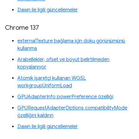
Dawn ile ilgili güncellemeler
Chrome 137
externalTexture bağlama için doku görünümünü
kullanma
Arabellekler, ofset ve boyut belirtilmeden
kopyalanıyor
Atomik işaretçi kullanan WGSL
workgroupUniformLoad
GPUAdapterInfo powerPreference özelliği
GPURequestAdapterOptions compatibilityMode
özelliğini kaldırın
Dawn ile ilgili güncellemeler