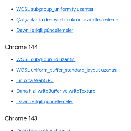
WGSL subgroup_uniformity uzantısı
Çalışanlarda deneysel senkron arabellek eşleme
Dawn ile ilgili güncellemeler
Chrome 144
WGSL subgroup_id uzantısı
WGSL uniform_buffer_standard_layout uzantısı
Linux'ta WebGPU
Daha hızlı writeBuffer ve writeTexture
Dawn ile ilgili güncellemeler
Chrome 143
Doku bileşeni karıştırması