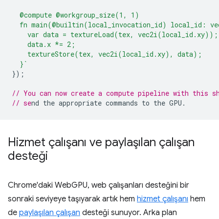
  @compute @workgroup_size(1, 1)
  fn main(@builtin(local_invocation_id) local_id: ve
    var data = textureLoad(tex, vec2i(local_id.xy));
    data.x *= 2;
    textureStore(tex, vec2i(local_id.xy), data);
  }`
});
// You can now create a compute pipeline with this s
// se
Hizmet çalışanı ve paylaşılan çalışan
desteği
Chrome'daki WebGPU, web çalışanları desteğini bir
sonraki seviyeye taşıyarak artık hem
hizmet çalışanı
hem
de
paylaşılan çalışan
desteği sunuyor. Arka plan