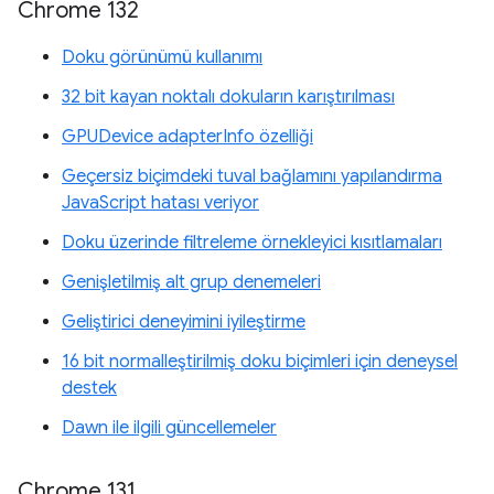
Chrome 132
Doku görünümü kullanımı
32 bit kayan noktalı dokuların karıştırılması
GPUDevice adapterInfo özelliği
Geçersiz biçimdeki tuval bağlamını yapılandırma
JavaScript hatası veriyor
Doku üzerinde filtreleme örnekleyici kısıtlamaları
Genişletilmiş alt grup denemeleri
Geliştirici deneyimini iyileştirme
16 bit normalleştirilmiş doku biçimleri için deneysel
destek
Dawn ile ilgili güncellemeler
Chrome 131