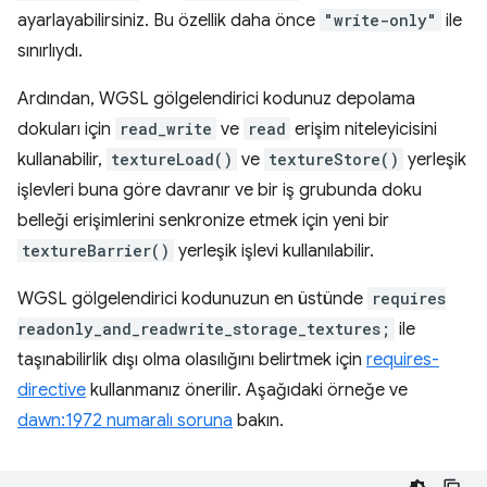
ayarlayabilirsiniz. Bu özellik daha önce
"write-only"
ile
sınırlıydı.
Ardından, WGSL gölgelendirici kodunuz depolama
dokuları için
read_write
ve
read
erişim niteleyicisini
kullanabilir,
textureLoad()
ve
textureStore()
yerleşik
işlevleri buna göre davranır ve bir iş grubunda doku
belleği erişimlerini senkronize etmek için yeni bir
textureBarrier()
yerleşik işlevi kullanılabilir.
WGSL gölgelendirici kodunuzun en üstünde
requires
readonly_and_readwrite_storage_textures;
ile
taşınabilirlik dışı olma olasılığını belirtmek için
requires-
directive
kullanmanız önerilir. Aşağıdaki örneğe ve
dawn:1972 numaralı soruna
bakın.