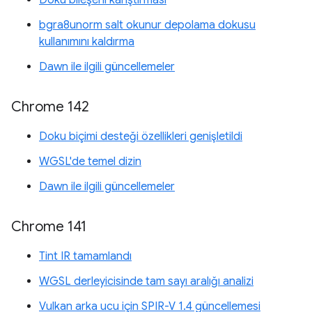
bgra8unorm salt okunur depolama dokusu
kullanımını kaldırma
Dawn ile ilgili güncellemeler
Chrome 142
Doku biçimi desteği özellikleri genişletildi
WGSL'de temel dizin
Dawn ile ilgili güncellemeler
Chrome 141
Tint IR tamamlandı
WGSL derleyicisinde tam sayı aralığı analizi
Vulkan arka ucu için SPIR-V 1.4 güncellemesi