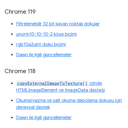
Chrome 119
Filtrelenebilir 32 bit kayan noktalı dokular
unorm10-10-10-2 köşe biçimi
rgb10a2uint doku biçimi
Dawn ile ilgili güncellemeler
Chrome 118
copyExternalImageToTexture()
içinde
HTMLImageElement ve ImageData desteği
Okuma/yazma ve salt okuma depolama dokusu için
deneysel destek
Dawn ile ilgili güncellemeler