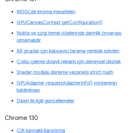
WGSL'de kırpma mesafeleri
GPUCanvasContext getConfiguration()
Nokta ve çizgi temel öğelerinde derinlik önyargısı
olmamalıdır
Alt gruplar için kapsayıcı tarama yerleşik işlevleri
Çoklu çekme dolaylı reklamı için deneysel destek
Shader modülü derleme seçeneği strict math
GPUAdapter requestAdapterInfo() yönteminin
kaldırılması
Dawn ile ilgili güncellemeler
Chrome 130
Çift kaynaklı karıştırma