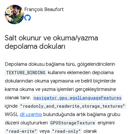
François Beaufort
Salt okunur ve okuma
/
yazma
depolama dokuları
Depolama dokusu bağlama türü, gölgelendiricilerin
TEXTURE_BINDING
kullanımı eklemeden depolama
dokularından okuma yapmasına ve belirli biçimlerde
karma okuma ve yazma işlemleri gerçekleştirmesine
olanak tanır.
navigator.gpu.wgslLanguageFeatures
içinde
"readonly_and_readwrite_storage_textures"
WGSL
dil uzantısı
bulunduğunda artık bağlama grubu
düzeni oluştururken
GPUStorageTexture
erişimini
"read-write"
veya
"read-only"
olarak