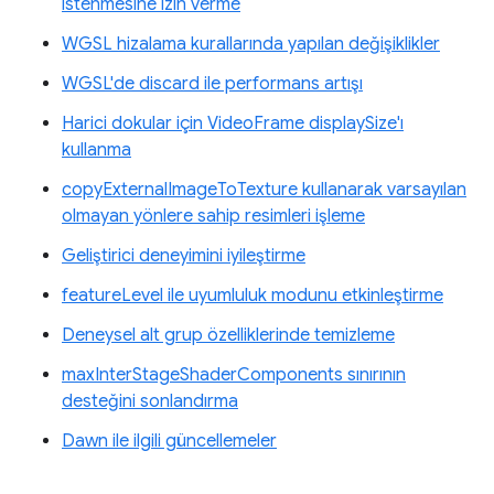
istenmesine izin verme
WGSL hizalama kurallarında yapılan değişiklikler
WGSL'de discard ile performans artışı
Harici dokular için VideoFrame displaySize'ı
kullanma
copyExternalImageToTexture kullanarak varsayılan
olmayan yönlere sahip resimleri işleme
Geliştirici deneyimini iyileştirme
featureLevel ile uyumluluk modunu etkinleştirme
Deneysel alt grup özelliklerinde temizleme
maxInterStageShaderComponents sınırının
desteğini sonlandırma
Dawn ile ilgili güncellemeler