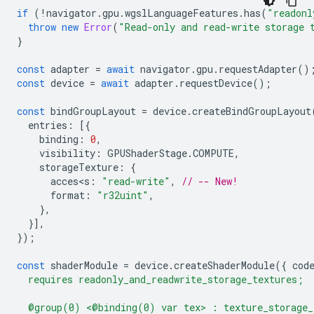
if
(
!
navigator
.
gpu
.
wgslLanguageFeatures
.
has
(
"readonl
throw
new
Error
(
"Read-only and read-write storage 
}
const
adapter
=
await
navigator
.
gpu
.
requestAdapter
()
const
device
=
await
adapter
.
requestDevice
();
const
bindGroupLayout
=
device
.
createBindGroupLayout
entries
:
[{
binding
:
0
,
visibility
:
GPUShaderStage
.
COMPUTE
,
storageTexture
:
{
acces<s
:
"read-write"
,
// -- New!
format
:
"r32uint"
,
},
}],
});
const
shaderModule
=
device
.
createShaderModule
({
cod
  requires readonly_and_readwrite_storage_textures;
  @group(0) <@binding(0) var tex> : texture_storage_