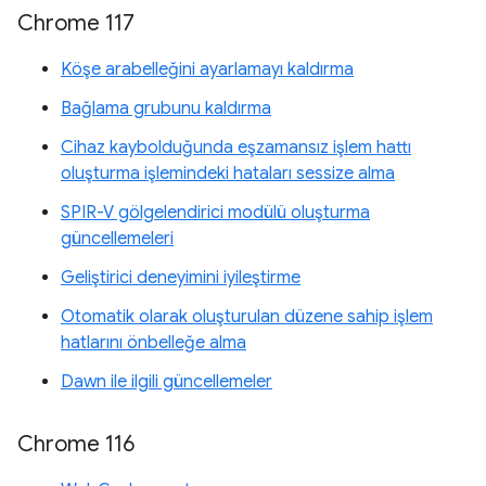
Chrome 117
Köşe arabelleğini ayarlamayı kaldırma
Bağlama grubunu kaldırma
Cihaz kaybolduğunda eşzamansız işlem hattı
oluşturma işlemindeki hataları sessize alma
SPIR-V gölgelendirici modülü oluşturma
güncellemeleri
Geliştirici deneyimini iyileştirme
Otomatik olarak oluşturulan düzene sahip işlem
hatlarını önbelleğe alma
Dawn ile ilgili güncellemeler
Chrome 116