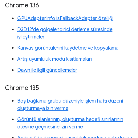
Chrome 136
GPUAdapterInfo isFallbackAdapter özelliği
D3D12'de gölgelendirici derleme süresinde
iyileştirmeler
Kanvas görüntülerini kaydetme ve kopyalama
Artış uyumluluk modu kısıtlamaları
Dawn ile ilgili güncellemeler
Chrome 135
Boş bağlama grubu düzeniyle işlem hattı düzeni
oluşturmaya izin verme
Görüntü alanlarının, oluşturma hedefi sınırlarının
ötesine geçmesine izin verme
Android'de deneysel uyumluluk moduna daha kolay