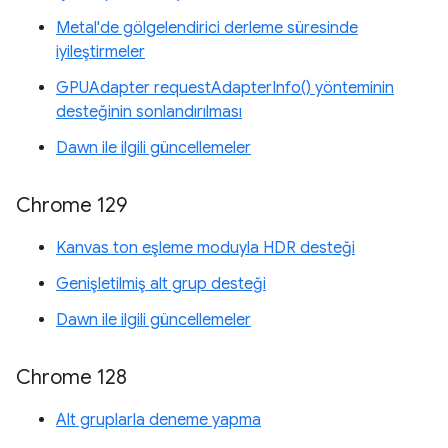
Metal'de gölgelendirici derleme süresinde
iyileştirmeler
GPUAdapter requestAdapterInfo() yönteminin
desteğinin sonlandırılması
Dawn ile ilgili güncellemeler
Chrome 129
Kanvas ton eşleme moduyla HDR desteği
Genişletilmiş alt grup desteği
Dawn ile ilgili güncellemeler
Chrome 128
Alt gruplarla deneme yapma