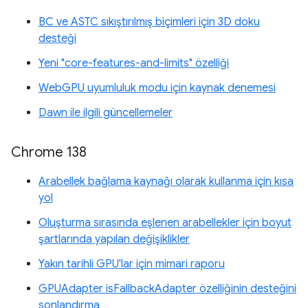
BC ve ASTC sıkıştırılmış biçimleri için 3D doku
desteği
Yeni "core-features-and-limits" özelliği
WebGPU uyumluluk modu için kaynak denemesi
Dawn ile ilgili güncellemeler
Chrome 138
Arabellek bağlama kaynağı olarak kullanma için kısa
yol
Oluşturma sırasında eşlenen arabellekler için boyut
şartlarında yapılan değişiklikler
Yakın tarihli GPU'lar için mimari raporu
GPUAdapter isFallbackAdapter özelliğinin desteğini
sonlandırma