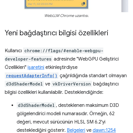
WebLLM Chrome uzantısı.
Yeni bağdaştırıcı bilgisi özellikleri
Kullanıcı
chrome://flags/#enable-webgpu-
developer-features
adresinde "WebGPU Geliştirici
Özellikleri"
işaretini
etkinleştirdiyse
requestAdapterInfo()
çağrıldığında standart olmayan
d3dShaderModel
ve
vkDriverVersion
bağdaştırıcı
bilgisi özellikleri kullanılabilir. Desteklendiğinde:
d3dShaderModel
, desteklenen maksimum D3D
gölgelendirici modeli numarasıdır. Örneğin, 62
değeri, mevcut sürücünün HLSL SM 6.2'yi
desteklediğini gösterir.
Belgeleri
ve
dawn:1254