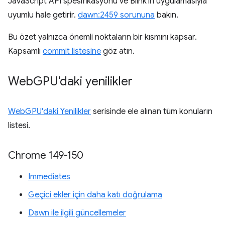
JavaScript API spesifikasyonu ve Blink'in uygulamasıyla
uyumlu hale getirir.
dawn:2459 sorununa
bakın.
Bu özet yalnızca önemli noktaların bir kısmını kapsar.
Kapsamlı
commit listesine
göz atın.
Web
GPU'daki yenilikler
WebGPU'daki Yenilikler
serisinde ele alınan tüm konuların
listesi.
Chrome 149-150
Immediates
Geçici ekler için daha katı doğrulama
Dawn ile ilgili güncellemeler