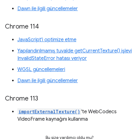
Dawn ile ilgili güncellemeler
Chrome 114
JavaScript'i optimize etme
Yapılandırılmamış tuvalde getCurrentTexture() işlevi
InvalidStateError hatası veriyor
WGSL güncellemeleri
Dawn ile ilgili güncellemeler
Chrome 113
importExternalTexture()
'te WebCodecs
VideoFrame kaynağını kullanma
Bu size yardımcı oldu mu?