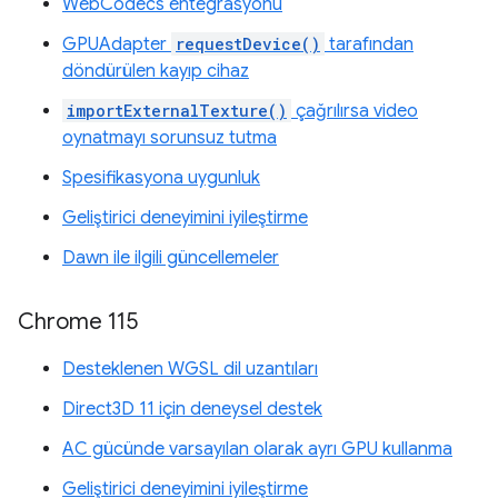
WebCodecs entegrasyonu
GPUAdapter
requestDevice()
tarafından
döndürülen kayıp cihaz
importExternalTexture()
çağrılırsa video
oynatmayı sorunsuz tutma
Spesifikasyona uygunluk
Geliştirici deneyimini iyileştirme
Dawn ile ilgili güncellemeler
Chrome 115
Desteklenen WGSL dil uzantıları
Direct3D 11 için deneysel destek
AC gücünde varsayılan olarak ayrı GPU kullanma
Geliştirici deneyimini iyileştirme