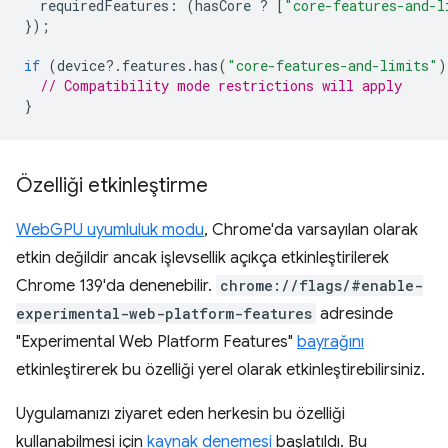
requiredFeatures
:
(
hasCore
?
[
"core-features-and-l
});
if
(
device
?
.
features
.
has
(
"core-features-and-limits"
)
// Compatibility mode restrictions will apply
}
Özelliği etkinleştirme
WebGPU uyumluluk modu
, Chrome'da varsayılan olarak
etkin değildir ancak işlevsellik açıkça etkinleştirilerek
Chrome 139'da denenebilir.
chrome://flags/#enable-
experimental-web-platform-features
adresinde
"Experimental Web Platform Features"
bayrağını
etkinleştirerek bu özelliği yerel olarak etkinleştirebilirsiniz.
Uygulamanızı ziyaret eden herkesin bu özelliği
kullanabilmesi için
kaynak denemesi
başlatıldı. Bu