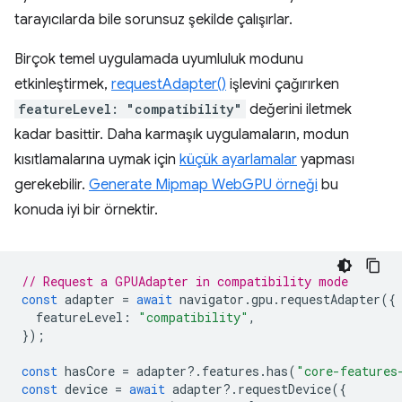
tarayıcılarda bile sorunsuz şekilde çalışırlar.
Birçok temel uygulamada uyumluluk modunu
etkinleştirmek,
requestAdapter()
işlevini çağırırken
featureLevel: "compatibility"
değerini iletmek
kadar basittir. Daha karmaşık uygulamaların, modun
kısıtlamalarına uymak için
küçük ayarlamalar
yapması
gerekebilir.
Generate Mipmap WebGPU örneği
bu
konuda iyi bir örnektir.
// Request a GPUAdapter in compatibility mode
const
adapter
=
await
navigator
.
gpu
.
requestAdapter
({
featureLevel
:
"compatibility"
,
});
const
hasCore
=
adapter
?
.
features
.
has
(
"core-features
const
device
=
await
adapter
?
.
requestDevice
({