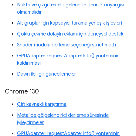
Nokta ve çizgi temel öğelerinde derinlik önyargısı
olmamalıdır
Alt gruplar için kapsayıcı tarama yerleşik işlevleri
Çoklu çekme dolaylı reklamı için deneysel destek
Shader modülü derleme seçeneği strict math
GPUAdapter requestAdapterInfo() yönteminin
kaldırılması
Dawn ile ilgili güncellemeler
Chrome 130
Çift kaynaklı karıştırma
Metal'de gölgelendirici derleme süresinde
iyileştirmeler
GPUAdapter requestAdapterInfo() yönteminin