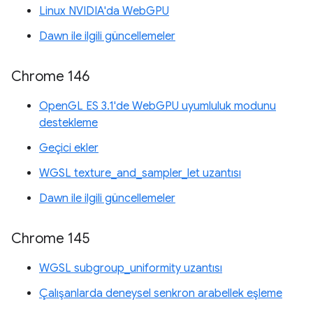
Linux NVIDIA'da WebGPU
Dawn ile ilgili güncellemeler
Chrome 146
OpenGL ES 3.1'de WebGPU uyumluluk modunu
destekleme
Geçici ekler
WGSL texture_and_sampler_let uzantısı
Dawn ile ilgili güncellemeler
Chrome 145
WGSL subgroup_uniformity uzantısı
Çalışanlarda deneysel senkron arabellek eşleme