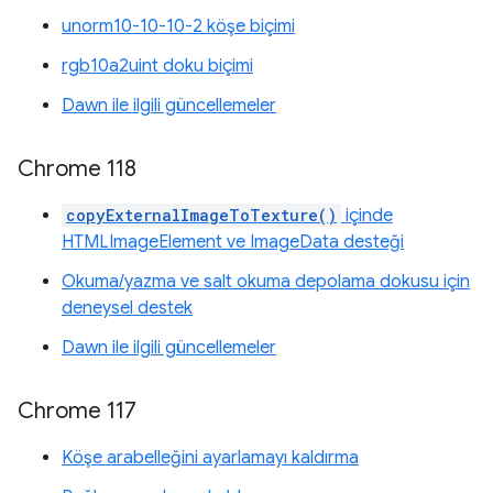
unorm10-10-10-2 köşe biçimi
rgb10a2uint doku biçimi
Dawn ile ilgili güncellemeler
Chrome 118
copyExternalImageToTexture()
içinde
HTMLImageElement ve ImageData desteği
Okuma/yazma ve salt okuma depolama dokusu için
deneysel destek
Dawn ile ilgili güncellemeler
Chrome 117
Köşe arabelleğini ayarlamayı kaldırma