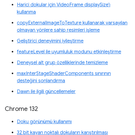
Harici dokular için VideoFrame displaySize'ı
kullanma
copyExternalImageToTexture kullanarak varsayılan
olmayan yönlere sahip resimleri işleme
Geliştirici deneyimini iyileştirme
featureLevel ile uyumluluk modunu etkinleştirme
Deneysel alt grup özelliklerinde temizleme
maxInterStageShaderComponents sınırının
desteğini sonlandırma
Dawn ile ilgili güncellemeler
Chrome 132
Doku görünümü kullanımı
32 bit kayan noktalı dokuların karıştırılması