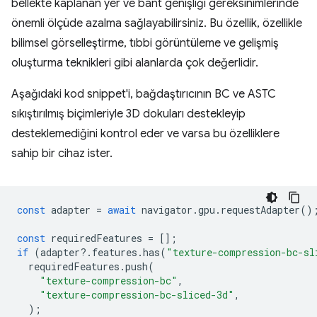
bellekte kaplanan yer ve bant genişliği gereksinimlerinde
önemli ölçüde azalma sağlayabilirsiniz. Bu özellik, özellikle
bilimsel görselleştirme, tıbbi görüntüleme ve gelişmiş
oluşturma teknikleri gibi alanlarda çok değerlidir.
Aşağıdaki kod snippet'i, bağdaştırıcının BC ve ASTC
sıkıştırılmış biçimleriyle 3D dokuları destekleyip
desteklemediğini kontrol eder ve varsa bu özelliklere
sahip bir cihaz ister.
const
adapter
=
await
navigator
.
gpu
.
requestAdapter
()
const
requiredFeatures
=
[];
if
(
adapter
?
.
features
.
has
(
"texture-compression-bc-sl
requiredFeatures
.
push
(
"texture-compression-bc"
,
"texture-compression-bc-sliced-3d"
,
);