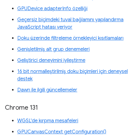
GPUDevice adapterInfo özelliği
Geçersiz biçimdeki tuval bağlamını yapılandırma
JavaScript hatası veriyor
Doku üzerinde filtreleme örnekleyici kısıtlamaları
Genişletilmiş alt grup denemeleri
Geliştirici deneyimini iyileştirme
16 bit normalleştirilmiş doku biçimleri için deneysel
destek
Dawn ile ilgili güncellemeler
Chrome 131
WGSL'de kırpma mesafeleri
GPUCanvasContext getConfiguration()