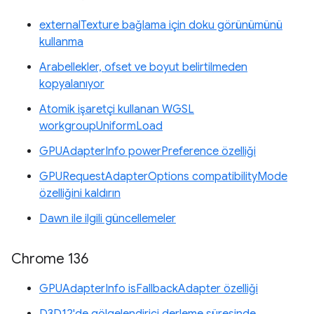
externalTexture bağlama için doku görünümünü
kullanma
Arabellekler, ofset ve boyut belirtilmeden
kopyalanıyor
Atomik işaretçi kullanan WGSL
workgroupUniformLoad
GPUAdapterInfo powerPreference özelliği
GPURequestAdapterOptions compatibilityMode
özelliğini kaldırın
Dawn ile ilgili güncellemeler
Chrome 136
GPUAdapterInfo isFallbackAdapter özelliği