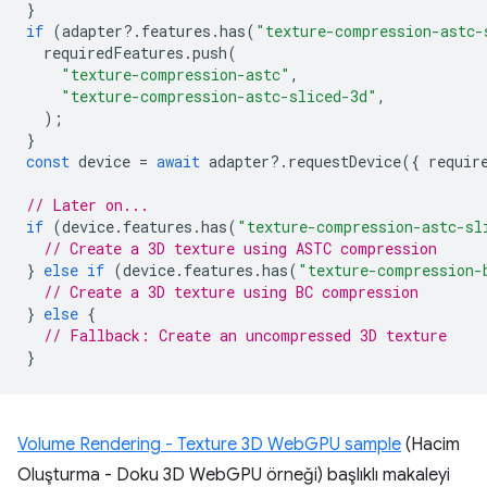
}
if
(
adapter
?
.
features
.
has
(
"texture-compression-astc-
requiredFeatures
.
push
(
"texture-compression-astc"
,
"texture-compression-astc-sliced-3d"
,
);
}
const
device
=
await
adapter
?
.
requestDevice
({
requir
// Later on...
if
(
device
.
features
.
has
(
"texture-compression-astc-sl
// Create a 3D texture using ASTC compression
}
else
if
(
device
.
features
.
has
(
"texture-compression-
// Create a 3D texture using BC compression
}
else
{
// Fallback: Create an uncompressed 3D texture
}
Volume Rendering - Texture 3D WebGPU sample
(Hacim
Oluşturma - Doku 3D WebGPU örneği) başlıklı makaleyi