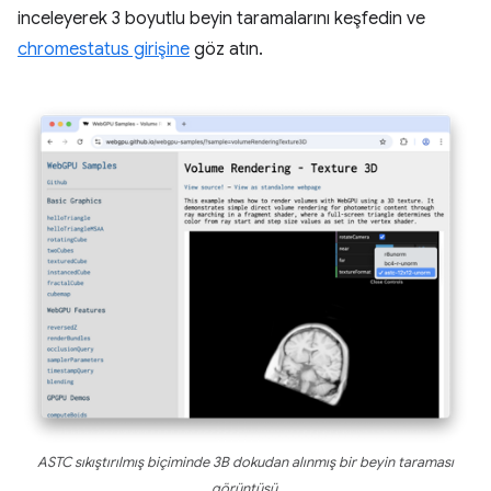
inceleyerek 3 boyutlu beyin taramalarını keşfedin ve
chromestatus girişine
göz atın.
ASTC sıkıştırılmış biçiminde 3B dokudan alınmış bir beyin taraması
görüntüsü.