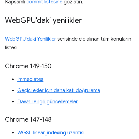
Kapsamlı
commit listesine
göz atın.
Web
GPU'daki yenilikler
WebGPU'daki Yenilikler
serisinde ele alınan tüm konuların
listesi.
Chrome 149-150
Immediates
Geçici ekler için daha katı doğrulama
Dawn ile ilgili güncellemeler
Chrome 147-148
WGSL linear_indexing uzantısı