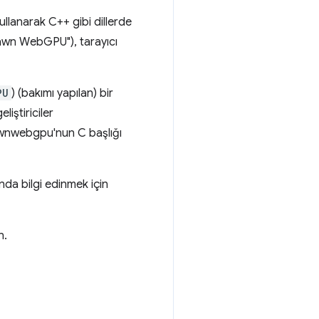
ullanarak C++ gibi dillerde
awn WebGPU"), tarayıcı
PU
) (bakımı yapılan) bir
iştiriciler
awnwebgpu'nun C başlığı
ında bilgi edinmek için
n.