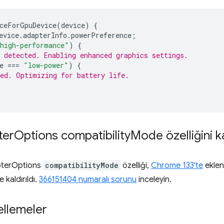
ceForGpuDevice
(
device
)
{
evice
.
adapterInfo
.
powerPreference
;
high-performance"
)
{
 detected. Enabling enhanced graphics settings.
e
===
"low-power"
)
{
ed. Optimizing for battery life.
ter
Options compatibility
Mode özelliğini ka
terOptions
compatibilityMode
özelliği,
Chrome 133'te
eklen
e kaldırıldı.
366151404 numaralı sorunu
inceleyin.
cellemeler