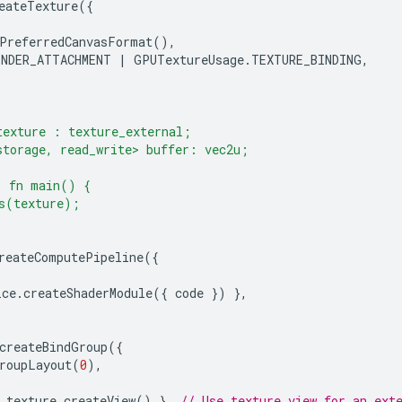
eateTexture
({
PreferredCanvasFormat
(),
ENDER_ATTACHMENT
|
GPUTextureUsage
.
TEXTURE_BINDING
,
texture : texture_external;
storage, read_write> buffer: vec2u;
) fn main() {
s(texture);
reateComputePipeline
({
ice
.
createShaderModule
({
code
})
},
createBindGroup
({
roupLayout
(
0
),
texture
.
createView
()
},
// Use texture view for an ext