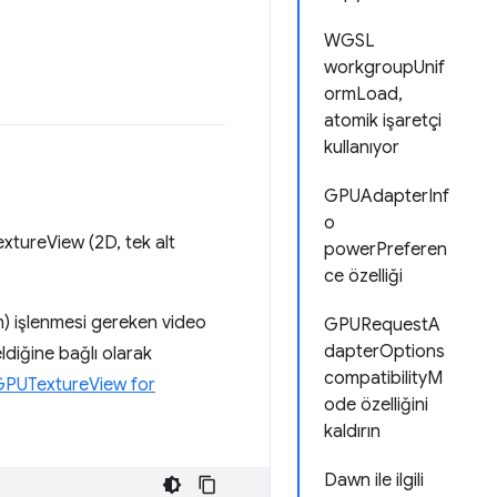
WGSL
workgroupUnif
ormLoad,
atomik işaretçi
kullanıyor
GPUAdapterInf
o
tureView (2D, tek alt
powerPreferen
ce özelliği
n) işlenmesi gereken video
GPURequestA
dapterOptions
ldiğine bağlı olarak
compatibilityM
GPUTextureView for
ode özelliğini
kaldırın
Dawn ile ilgili