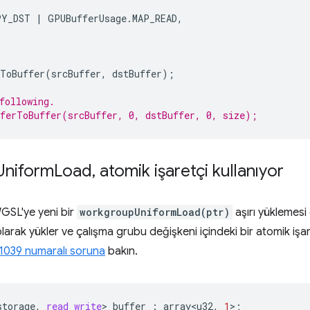
PY_DST
|
GPUBufferUsage
.
MAP_READ
,
rToBuffer
(
srcBuffer
,
dstBuffer
);
following.
ferToBuffer(srcBuffer, 0, dstBuffer, 0, size);
Uniform
Load
,
atomik işaretçi kullanıyor
 WGSL'ye yeni bir
workgroupUniformLoad(ptr)
aşırı yüklemesi
olarak yükler ve çalışma grubu değişkeni içindeki bir atomik işa
1039 numaralı soruna
bakın.
storage
,
read_write
>
buffer
:
array<u32
,
1
>
;