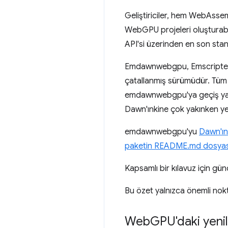
Geliştiriciler, hem WebAssem
WebGPU projeleri oluşturab
API'si üzerinden en son stan
Emdawnwebgpu, Emscripten'i
çatallanmış sürümüdür. Tüm 
emdawnwebgpu'ya geçiş yapt
Dawn'ınkine çok yakınken ye
emdawnwebgpu'yu
Dawn'ın
paketin README.md dosyas
Kapsamlı bir kılavuz için gü
Bu özet yalnızca önemli nokt
Web
GPU'daki yenil