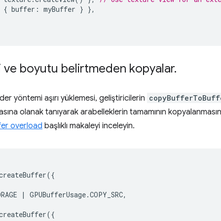
{
buffer
:
myBuffer
}
},
i ve boyutu belirtmeden kopyalar
.
yöntemi aşırı yüklemesi, geliştiricilerin
copyBufferToBuff
sına olanak tanıyarak arabelleklerin tamamının kopyalanmasını 
er overload
başlıklı makaleyi inceleyin.
createBuffer
({
ORAGE
|
GPUBufferUsage
.
COPY_SRC
,
createBuffer
({