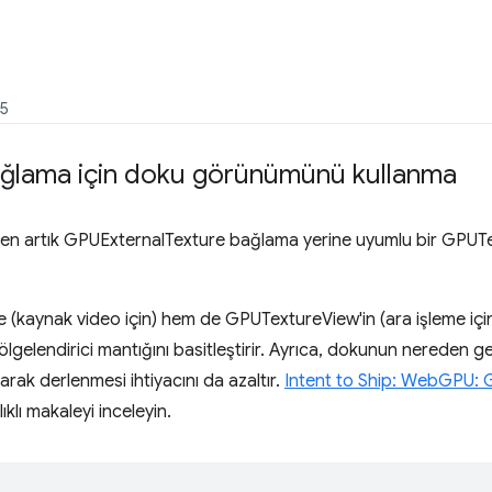
25
ağlama için doku görünümünü kullanma
n artık GPUExternalTexture bağlama yerine uyumlu bir GPUTex
(kaynak video için) hem de GPUTextureView'in (ara işleme içi
gölgelendirici mantığını basitleştirir. Ayrıca, dokunun nereden ge
larak derlenmesi ihtiyacını da azaltır.
Intent to Ship: WebGPU: 
ıklı makaleyi inceleyin.