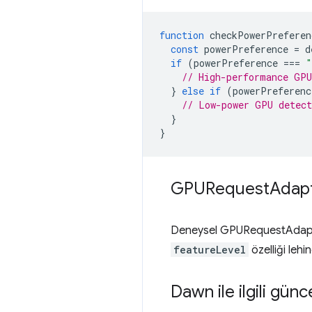
function
checkPowerPreferen
const
powerPreference
=
d
if
(
powerPreference
===
"
// High-performance GPU
}
else
if
(
powerPreferenc
// Low-power GPU detect
}
}
GPURequest
Adap
Deneysel GPURequestAdap
featureLevel
özelliği lehin
Dawn ile ilgili gün