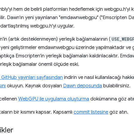
bly'yi hem de belirli platformları hedeflemek için webgpu.h'yi k
ilir. Dawn'ın yeni yayınlanan "emdawnwebgpu" ("Emscripten D
dartlaştırılmış webgpu.h'yi uygular.
n (artık desteklenmeyen) yerleşik bağlamalarının (
USE_WEBG
yeni geliştirmeler emdawnwebgpu üzerinde yapılmaktadır ve gel
ıkça Emscripten'in yerleşik bağlamaları kaldırılacaktır. Emd
rleşik bağlamalar önemli ölçüde eski.
 GitHub yayınları sayfasından
indirin ve nasıl kullanılacağı hakk
ını
okuyun. Kaynak dosyaları
Dawn deposunda
bulabilirsiniz.
ncellenen
WebGPU ile uygulama oluşturma
dokümanına göz atı
aların bir kısmını kapsar. Kapsamlı
commit listesine
göz atın.
ikler