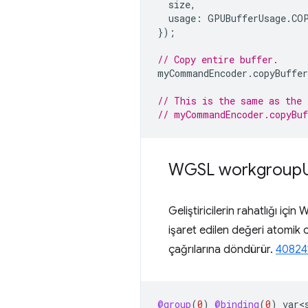
size
,
usage
:
GPUBufferUsage
.
CO
});
// Copy entire buffer.
myCommandEncoder
.
copyBuffe
// This is the same as the 
// myCommandEncoder.copyBuf
WGSL workgroup
Geliştiricilerin rahatlığı için
işaret edilen değeri atomik 
çağrılarına döndürür.
40824
@group
(
0
)
@binding
(
0
)
var<