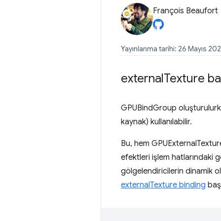
François Beaufort
Yayınlanma tarihi: 26 Mayıs 20
external
Texture b
GPUBindGroup oluşturulurke
kaynak) kullanılabilir.
Bu, hem GPUExternalTexture 
efektleri işlem hatlarındaki 
gölgelendiricilerin dinamik o
externalTexture binding
başl