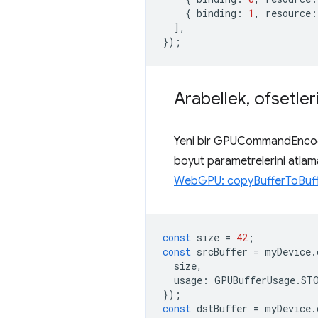
{
binding
:
1
,
resource
:
],
});
Arabellek
,
ofsetler
Yeni bir GPUCommandEncoder 
boyut parametrelerini atlama
WebGPU: copyBufferToBuff
const
size
=
42
;
const
srcBuffer
=
myDevice
.
size
,
usage
:
GPUBufferUsage
.
ST
});
const
dstBuffer
=
myDevice
.