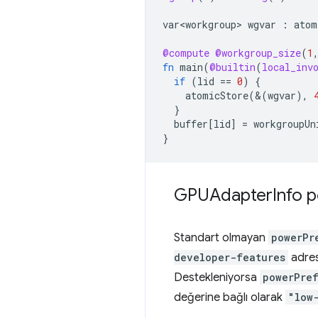
var<workgroup>
wgvar
:
atom
@compute
@workgroup_size
(
1
fn
main
(
@builtin
(
local_inv
if
(
lid
==
0
)
{
atomicStore
(&(
wgvar
),
}
buffer
[
lid
]
=
workgroupUn
}
GPUAdapter
Info 
Standart olmayan
powerPr
developer-features
adres
Destekleniyorsa
powerPre
değerine bağlı olarak
"low