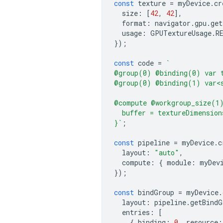
const
texture
=
myDevice
.
cr
size
:
[
42
,
42
],
format
:
navigator
.
gpu
.
get
usage
:
GPUTextureUsage
.
R
});
const
code
=
`
@group(0) @binding(0) var 
@group(0) @binding(1) var<
@compute @workgroup_size(1
  buffer = textureDimension
}`
;
const
pipeline
=
myDevice
.
c
layout
:
"auto"
,
compute
:
{
module
:
myDev
});
const
bindGroup
=
myDevice
.
layout
:
pipeline
.
getBindG
entries
:
[
{
binding
:
0
,
resource
: