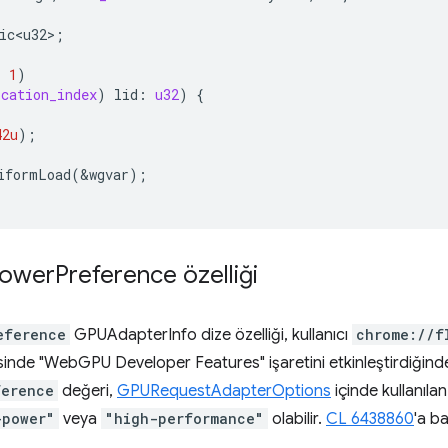
ic<u32>
;
,
1
)
ocation_index
)
lid
:
u32
)
{
42u
);
iformLoad
(
&
wgvar
);
power
Preference özelliği
eference
GPUAdapterInfo dize özelliği, kullanıcı
chrome://f
inde "WebGPU Developer Features" işaretini etkinleştirdiğinde k
ference
değeri,
GPURequestAdapterOptions
içinde kullanı
-power"
veya
"high-performance"
olabilir.
CL 6438860
'a ba