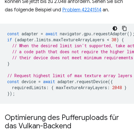
können Sie jetzt bis zu 2.048 anfordern. Sehen Sie sich
das folgende Beispiel und
Problem 42241514
an.
const
adapter
=
await
navigator
.
gpu
.
requestAdapter
()
if
(
adapter
.
limits
.
maxTextureArrayLayers
 < 
30
)
{
// When the desired limit isn't supported, take ac
// a code path that does not require the higher li
// their device does not meet minimum requirements
}
// Request highest limit of max texture array layers
const
device
=
await
adapter
.
requestDevice
({
requiredLimits
:
{
maxTextureArrayLayers
:
2048
}
});
Optimierung des Pufferuploads für
das Vulkan-Backend