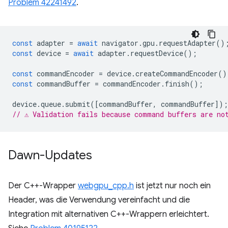
Problem 42241492
.
const
adapter
=
await
navigator
.
gpu
.
requestAdapter
()
const
device
=
await
adapter
.
requestDevice
();
const
commandEncoder
=
device
.
createCommandEncoder
()
const
commandBuffer
=
commandEncoder
.
finish
();
device
.
queue
.
submit
([
commandBuffer
,
commandBuffer
]);
// ⚠️ Validation fails because command buffers are no
Dawn-Updates
Der C++-Wrapper
webgpu_cpp.h
ist jetzt nur noch ein
Header, was die Verwendung vereinfacht und die
Integration mit alternativen C++-Wrappern erleichtert.