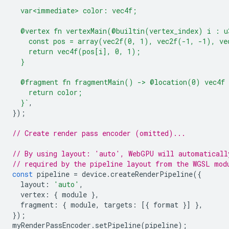
  var<immediate> color: vec4f;
  @vertex fn vertexMain(@builtin(vertex_index) i : u
    const pos = array(vec2f(0, 1), vec2f(-1, -1), ve
    return vec4f(pos[i], 0, 1);
  }
  @fragment fn fragmentMain() -> @location(0) vec4f 
    return color;
  }`
,
});
// Create render pass encoder (omitted)...
// By using layout: 'auto', WebGPU will automaticall
// required by the pipeline layout from the WGSL mod
const
pipeline
=
device
.
createRenderPipeline
({
layout
:
'auto'
,
vertex
:
{
module
},
fragment
:
{
module
,
targets
:
[{
format
}]
},
});
myRenderPassEncoder
.
setPipeline
(
pipeline
);