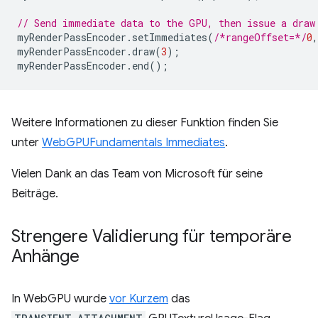
// Send immediate data to the GPU, then issue a draw
myRenderPassEncoder
.
setImmediates
(
/*rangeOffset=*/
0
,
myRenderPassEncoder
.
draw
(
3
);
myRenderPassEncoder
.
end
();
Weitere Informationen zu dieser Funktion finden Sie
unter
WebGPUFundamentals Immediates
.
Vielen Dank an das Team von Microsoft für seine
Beiträge.
Strengere Validierung für temporäre
Anhänge
In WebGPU wurde
vor Kurzem
das