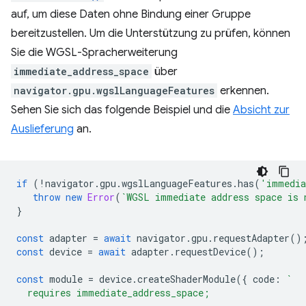
auf, um diese Daten ohne Bindung einer Gruppe
bereitzustellen. Um die Unterstützung zu prüfen, können
Sie die WGSL-Spracherweiterung
immediate_address_space
über
navigator.gpu.wgslLanguageFeatures
erkennen.
Sehen Sie sich das folgende Beispiel und die
Absicht zur
Auslieferung
an.
if
(
!
navigator
.
gpu
.
wgslLanguageFeatures
.
has
(
'immedia
throw
new
Error
(
`WGSL immediate address space is 
}
const
adapter
=
await
navigator
.
gpu
.
requestAdapter
()
const
device
=
await
adapter
.
requestDevice
();
const
module
=
device
.
createShaderModule
({
code
:
`
  requires immediate_address_space;