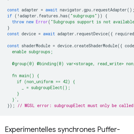
const
adapter
=
await
navigator
.
gpu
.
requestAdapter
()
if
(
!
adapter
.
features
.
has
(
"subgroups"
))
{
throw
new
Error
(
"Subgroups support is not availabl
}
const
device
=
await
adapter
.
requestDevice
({
require
const
shaderModule
=
device
.
createShaderModule
({
cod
  enable subgroups;
  @group(0) @binding(0) var<storage, read_write> non
  fn main() {
    if (non_uniform == 42) {
      _ = subgroupElect();
    }
  }`
,
});
// WGSL error: subgroupElect must only be called
Experimentelles synchrones Puffer-