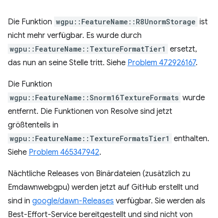
Die Funktion
wgpu::FeatureName::R8UnormStorage
ist
nicht mehr verfügbar. Es wurde durch
wgpu::FeatureName::TextureFormatTier1
ersetzt,
das nun an seine Stelle tritt. Siehe
Problem 472926167
.
Die Funktion
wgpu::FeatureName::Snorm16TextureFormats
wurde
entfernt. Die Funktionen von Resolve sind jetzt
größtenteils in
wgpu::FeatureName::TextureFormatsTier1
enthalten.
Siehe
Problem 465347942
.
Nächtliche Releases von Binärdateien (zusätzlich zu
Emdawnwebgpu) werden jetzt auf GitHub erstellt und
sind in
google/dawn-Releases
verfügbar. Sie werden als
Best-Effort-Service bereitgestellt und sind nicht von