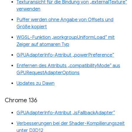
Texturansicht für die Bindung von „externalTexture“
verwenden
Puffer werden ohne Angabe von Offsets und
Größe kopiert
WGSL-Funktion „workgroupUniformLoad“ mit
Zeiger auf atomaren Typ
GPUAdapterInfo-Attribut „powerPreference“
Entfernen des Attributs „compatibilityMode“ aus
GPURequestAdapterOptions
Updates zu Dawn
Chrome 136
GPUAdapterInfo-Attribut „isFallbackAdapter“
Verbesserungen bei der Shader-Kompilierungszeit
unter D3D12