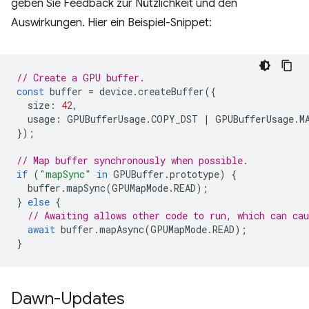
geben Sie Feedback zur Nützlichkeit und den
Auswirkungen. Hier ein Beispiel-Snippet:
// Create a GPU buffer.
const
buffer
=
device
.
createBuffer
({
size
:
42
,
usage
:
GPUBufferUsage
.
COPY_DST
|
GPUBufferUsage
.
M
});
// Map buffer synchronously when possible.
if
(
"mapSync"
in
GPUBuffer
.
prototype
)
{
buffer
.
mapSync
(
GPUMapMode
.
READ
);
}
else
{
// Awaiting allows other code to run, which can cau
await
buffer
.
mapAsync
(
GPUMapMode
.
READ
);
}
Dawn-Updates