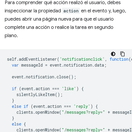
Para comprender qué acción realizó el usuario, debes
inspeccionar la propiedad
action
en el evento y, luego,
puedes abrir una página nueva para que el usuario
complete una acción o realice la tarea en segundo
plano.
self
.
addEventListener
(
'notificationclick'
,
function
(
var
messageId
=
event
.
notification
.
data
;
event
.
notification
.
close
();
if
(
event
.
action
===
'like'
)
{
silentlyLikeItem
();
}
else
if
(
event
.
action
===
'reply'
)
{
clients
.
openWindow
(
"/messages?reply="
+
messageI
}
else
{
clients
.
openWindow
(
"/messages?reply="
+
messageI