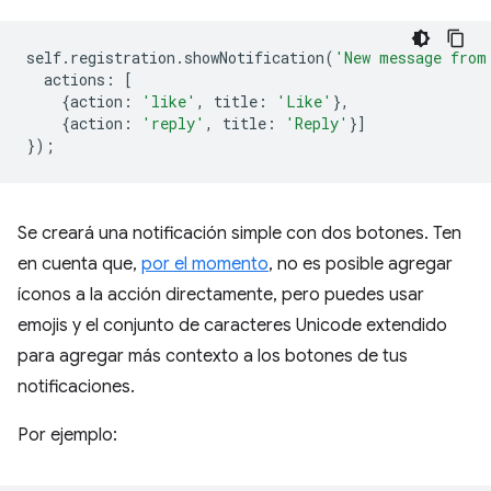
self
.
registration
.
showNotification
(
'New message from
actions
:
[
{
action
:
'like'
,
title
:
'Like'
},
{
action
:
'reply'
,
title
:
'Reply'
}]
});
Se creará una notificación simple con dos botones. Ten
en cuenta que,
por el momento
, no es posible agregar
íconos a la acción directamente, pero puedes usar
emojis y el conjunto de caracteres Unicode extendido
para agregar más contexto a los botones de tus
notificaciones.
Por ejemplo: