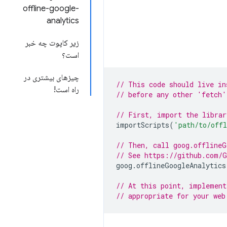
offline-google-
analytics
زیر کاپوت چه خبر
است؟
چیزهای بیشتری در
// This code should live in
راه است!
// before any other 'fetch'
// First, import the librar
importScripts
(
'path/to/off
// Then, call goog.offlineG
// See https://github.com/G
goog
.
offlineGoogleAnalytics
// At this point, implement
// appropriate for your web