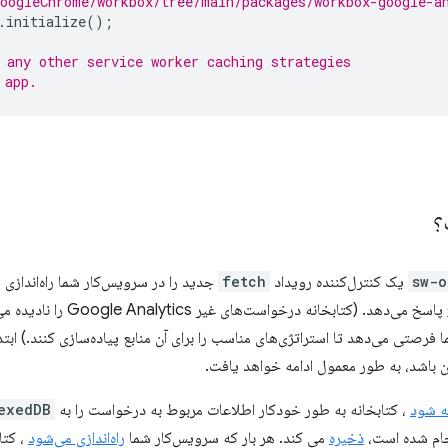
oogleChrome/workbox/tree/main/packages/workbox-google-a
.
initialize
();
 any other service worker caching strategies
 app.
؟
sw-o
یک کنترل‌کننده رویداد
fetch
جدید را در سرویس‌کار شما راه‌اندازی 
پاسخ می‌دهد. (کتابخانه درخو
فرصتی می‌دهد تا استراتژی‌های مناسب را برای آن منابع پیاده‌سازی کنند.) ابت
این باشد، به طور معمول ادامه خواهد یافت.
ه شود
، کتابخانه به طور خودکار اطلاعات مربوط به درخواست را به
exedDB
جام شده است،
ذخیره
می کند. هر بار که سرویس‌کار شما
راه‌اندازی می‌شود
، کتا