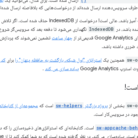
goog.offlineGoogleAn
ارسال شده است. برای مثال، می‌توانید یک
بع
طرف سرویس‌دهنده ارسال شده‌اند از درخواست‌هایی که بلافاصله ارسال شده‌اند
اگر ارسال مجدد درخواست موفقیت آمیز باشد، عالی است! درخوا
IndexedDB
نگهداری می‌شود تا دفعه بعد که سرویس‌گر شروع ب
ر از
چهار ساعت
تضمین نمی‌شوند که پردازش ش
د ضرری داشته باشد.
sw-o
همچنین یک
استراتژی "اول شبکه، بازگشت به حافظه پنهان" را
برای
کد 
Google Analytics
پیاده سازی می کند
.
است!
sw-o
بخشی از
پروژه بزرگ‌تر
sw-helpers
است که
مجموعه‌ای از کتابخانه‌
جود در سرویس‌کار است.
sw-appcache-beh
است، کتابخانه‌ای که استراتژی‌های ذخیره‌سازی را که 