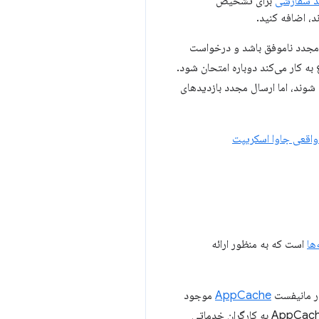
د سفارشی
برای تشخیص
، اضافه کنید.
ست از IndexedDB حذف شده است. اگر تلاش مجدد ناموفق باشد و درخواست
ه کار می‌کند دوباره امتحان شود.
وند، اما ارسال مجدد بازدیدهای
واقعی جاوا اسکریپت
ها
است که به منظور ارائه
در مانیفست
AppCache
موجود
در داخل یک سرویس‌کار تعریف شده است، پیاده‌سازی می‌کند. در نظر گرفته شده است که به شما کمک کند تا از AppCache به کارگران خدماتی