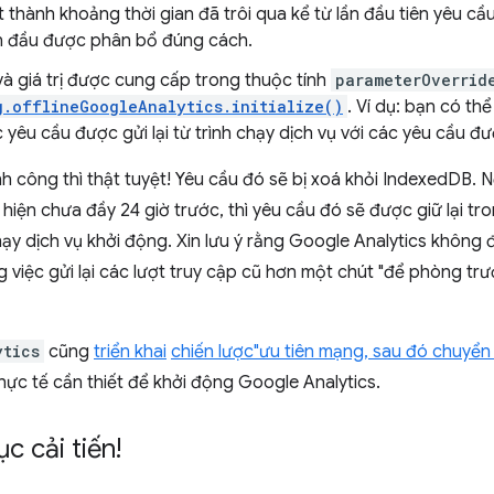
t thành khoảng thời gian đã trôi qua kể từ lần đầu tiên yêu c
an đầu được phân bổ đúng cách.
à giá trị được cung cấp trong thuộc tính
parameterOverrid
g.offlineGoogleAnalytics.initialize()
. Ví dụ: bạn có t
 yêu cầu được gửi lại từ trình chạy dịch vụ với các yêu cầu đư
nh công thì thật tuyệt! Yêu cầu đó sẽ bị xoá khỏi IndexedDB. 
iện chưa đầy 24 giờ trước, thì yêu cầu đó sẽ được giữ lại tr
chạy dịch vụ khởi động. Xin lưu ý rằng Google Analytics không 
g việc gửi lại các lượt truy cập cũ hơn một chút "để phòng tr
ytics
cũng
triển khai
chiến lược"ưu tiên mạng, sau đó chuyể
hực tế cần thiết để khởi động Google Analytics.
c cải tiến!