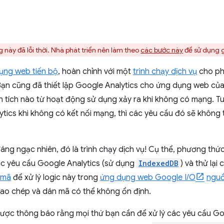
 này đã lỗi thời. Nhà phát triển nên làm theo
các bước này
để sử dụng g
ụng web tiến bộ
, hoàn chỉnh với một
trình chạy dịch vụ
cho ph
Bạn cũng đã thiết lập Google Analytics cho ứng dụng web củ
hân tích nào từ hoạt động sử dụng xảy ra khi không có mạng. T
ytics khi không có kết nối mạng, thì các yêu cầu đó sẽ không 
áng ngạc nhiên, đó là trình chạy dịch vụ! Cụ thể, phương th
các yêu cầu Google Analytics (sử dụng
IndexedDB
) và thử lại
 mã
để xử lý logic này trong
ứng dụng web Google I/O
ngu
 sao chép và dán mã có thể không ổn định.
 được thông báo rằng mọi thứ bạn cần để xử lý các yêu cầu Go