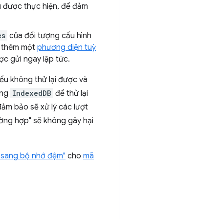
ầu được thực hiện, để đảm
es
của đối tượng cấu hình
hể thêm một
phương diện tuỳ
ợc gửi ngay lập tức.
Nếu không thử lại được và
ong
IndexedDB
để thử lại
đảm bảo sẽ xử lý các lượt
ường hợp" sẽ không gây hại
n sang bộ nhớ đệm"
cho
mã