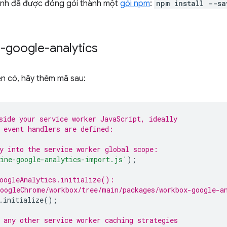
mình đã được đóng gói thành một
gói npm
:
npm install --sa
e-google-analytics
ện có, hãy thêm mã sau:
side your service worker JavaScript, ideally
 event handlers are defined:
y into the service worker global scope:
line-google-analytics-import.js'
);
oogleAnalytics.initialize():
oogleChrome/workbox/tree/main/packages/workbox-google-a
.
initialize
();
 any other service worker caching strategies