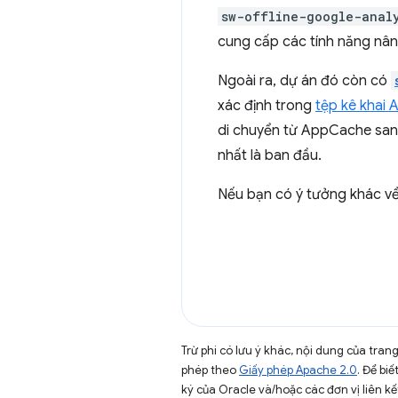
sw-offline-google-anal
cung cấp các tính năng nâng
Ngoài ra, dự án đó còn có
xác định trong
tệp kê khai
di chuyển từ AppCache sang 
nhất là ban đầu.
Nếu bạn có ý tưởng khác về t
Trừ phi có lưu ý khác, nội dung của tra
phép theo
Giấy phép Apache 2.0
. Để biế
ký của Oracle và/hoặc các đơn vị liên kế