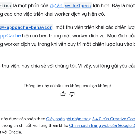
ytics
là một phần của
dự án
sw-helpers
lớn hơn. Đây là mộ
 cao cho việc triển khai worker dịch vụ hiện có.
sw-appcache-behavior
, một thư viện triển khai các chiến 
 AppCache
hiện có bên trong một worker dịch vụ. Mục đích của
worker dịch vụ trong khi vẫn duy trì một chiến lược lưu vào 
hư viện, hãy chia sẻ với chúng tôi. Vì vậy, vui lòng gửi yêu c
Thông tin này có hữu ích không cho bạn không?
ng này được cấp phép theo
Giấy phép ghi nhận tác giả 4.0 của Creative C
t thông tin chi tiết, vui lòng tham khảo
Chính sách trang web của Google 
t với Oracle.