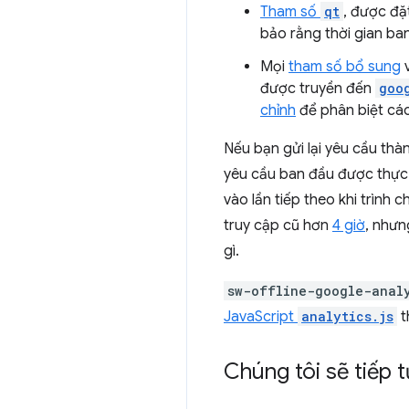
Tham số
qt
, được đặ
bảo rằng thời gian b
Mọi
tham số bổ sung
v
được truyền đến
goo
chỉnh
để phân biệt các
Nếu bạn gửi lại yêu cầu thà
yêu cầu ban đầu được thực h
vào lần tiếp theo khi trình 
truy cập cũ hơn
4 giờ
, nhưn
gì.
sw-offline-google-anal
JavaScript
analytics.js
t
Chúng tôi sẽ tiếp tụ