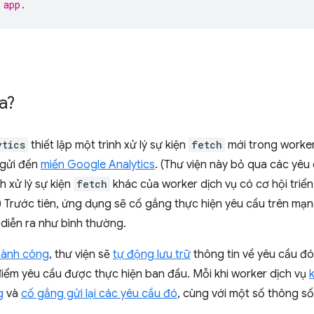
 app.
a?
ytics
thiết lập một trình xử lý sự kiện
fetch
mới trong worker 
 gửi đến
miền Google Analytics
. (Thư viện này bỏ qua các yê
h xử lý sự kiện
fetch
khác của worker dịch vụ có cơ hội triển
) Trước tiên, ứng dụng sẽ cố gắng thực hiện yêu cầu trên mạ
 diễn ra như bình thường.
hành công
, thư viện sẽ
tự động lưu trữ
thông tin về yêu cầu đ
điểm yêu cầu được thực hiện ban đầu. Mỗi khi worker dịch vụ
g
và
cố gắng gửi lại các yêu cầu đó
, cùng với một số thông số