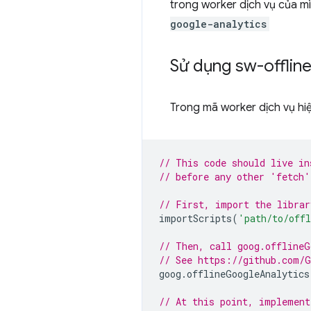
trong worker dịch vụ của 
google-analytics
Sử dụng sw-offlin
Trong mã worker dịch vụ hi
// This code should live in
// before any other 'fetch'
// First, import the librar
importScripts
(
'path/to/off
// Then, call goog.offlineG
// See https://github.com/G
goog
.
offlineGoogleAnalytics
// At this point, implement